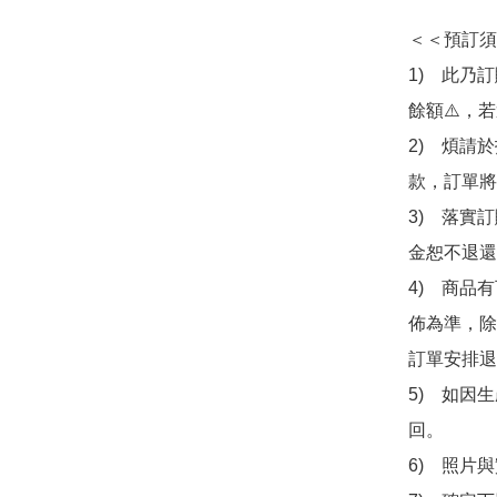
＜＜預訂須
1)　此乃
餘額⚠️，
2)　煩請
款，訂單將
3)　落實
金恕不退還
4)　商品
佈為準，除
訂單安排退
5)　如因
回。

6)　照片