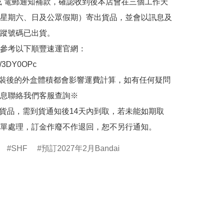
或 電郵通知補款，確認收到後本店會在三個工作天
星期六、日及公眾假期）寄出貨品，並會以訊息及
蹤號碼已出貨。

參考以下順豐速運官網：

.ly/3DY0OPc

裝後的外盒體積都會影響運費計算，如有任何疑問
息聯絡我們客服查詢※

的貨品，需到貨通知後14天內到取，若未能如期取
單處理，訂金作廢不作退回，恕不另行通知。
SHF
預訂2027年2月Bandai