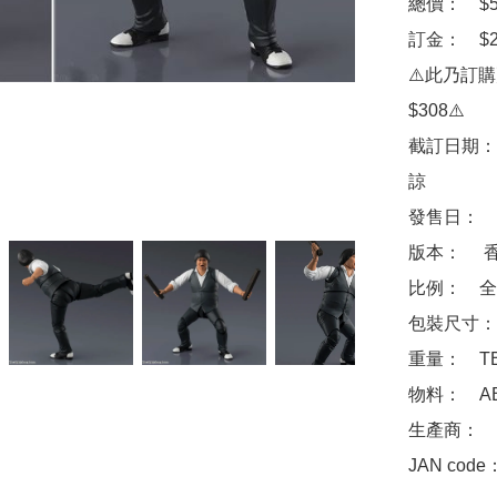
總價：　$50
訂金：　$20
⚠️此乃訂
$308⚠️

截訂日期：
諒

發售日：　2
版本：　 香
比例：　全高
包裝尺寸：　
重量：　TB
物料：　ABS
生產商：　Ba
JAN code：