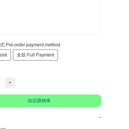
re-order payment method
sit
全款 Full Payment
+
加至購物車
−