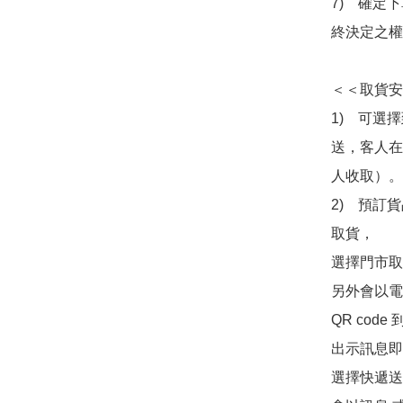
7)　確定
終決定之權
＜＜取貨安
1)　可選
送，客人在
人收取）。

2)　預訂貨
取貨，

選擇門市取
另外會以電
QR co
出示訊息即可
選擇快遞送