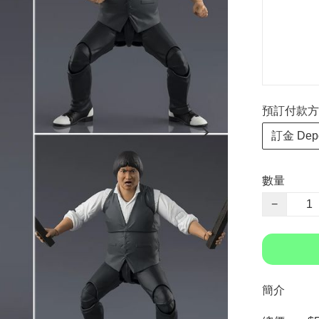
預訂付款方式 P
訂金 Depo
數量
−
簡介