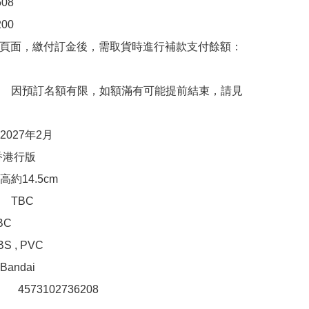
8

0

購頁面，繳付訂金後，需取貨時進行補款支付餘額：
　因預訂名額有限，如額滿有可能提前結束，請見
027年2月

港行版

約14.5cm

TBC

C

 , PVC

ndai

　 4573102736208 
