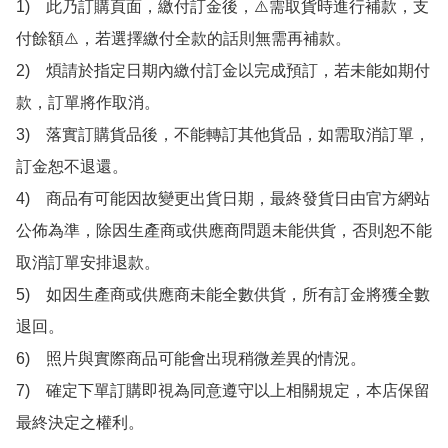
1)　此乃訂購頁面，繳付訂金後，⚠️需取貨時進行補款，支
付餘額⚠️，若選擇繳付全款的話則無需再補款。

2)　煩請於指定日期內繳付訂金以完成預訂，若未能如期付
款，訂單將作取消。

3)　落實訂購貨品後，不能轉訂其他貨品，如需取消訂單，
訂金恕不退還。

4)　商品有可能因故變更出貨日期，最終發貨日由官方網站
公佈為準，除因生產商或供應商問題未能供貨，否則恕不能
取消訂單安排退款。

5)　如因生產商或供應商未能全數供貨，所有訂金將獲全數
退回。

6)　照片與實際商品可能會出現稍微差異的情況。

7)　確定下單訂購即視為同意遵守以上相關規定，本店保留
最終決定之權利。
