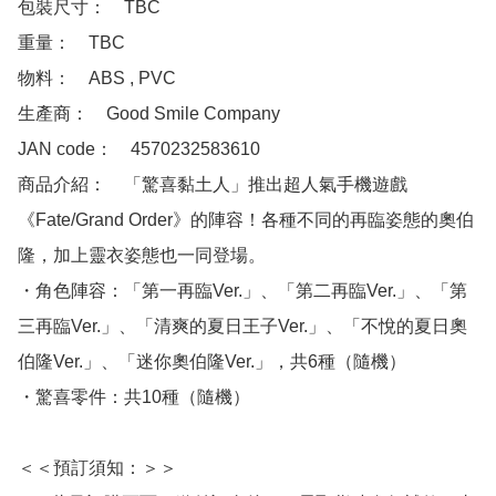
包裝尺寸：　TBC

重量：　TBC

物料：　ABS , PVC 

生產商：　Good Smile Company

JAN code：　4570232583610

商品介紹：　「驚喜黏土人」推出超人氣手機遊戲
《Fate/Grand Order》的陣容！各種不同的再臨姿態的奧伯
隆，加上靈衣姿態也一同登場。

・角色陣容：「第一再臨Ver.」、「第二再臨Ver.」、「第
三再臨Ver.」、「清爽的夏日王子Ver.」、「不悅的夏日奧
伯隆Ver.」、「迷你奧伯隆Ver.」，共6種（隨機）

・驚喜零件：共10種（隨機）

＜＜預訂須知：＞＞
