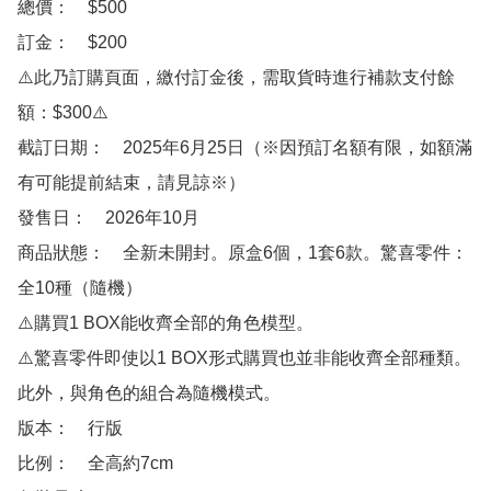
總價：　$500

訂金：　$200

⚠️此乃訂購頁面，繳付訂金後，需取貨時進行補款支付餘
額：$300⚠️

截訂日期：　2025年6月25日（※因預訂名額有限，如額滿
有可能提前結束，請見諒※）

發售日：　2026年10月

商品狀態：　全新未開封。原盒6個，1套6款。驚喜零件：
全10種（隨機）

⚠️購買1 BOX能收齊全部的角色模型。

⚠️驚喜零件即使以1 BOX形式購買也並非能收齊全部種類。
此外，與角色的組合為隨機模式。

版本：　行版

比例：　全高約7cm
