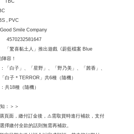
TBC

C

, PVC 

d Smile Company

：　4570232581647

　「驚喜黏土人」推出遊戲《蔚藍檔案 Blue 
》的陣容！

：「白子」、「星野」、「野乃美」、「茜香」、
「白子＊TERROR」共6種（隨機）

：共18種（隨機）

知：＞＞

訂購頁面，繳付訂金後，⚠️需取貨時進行補款，支付
若選擇繳付全款的話則無需再補款。
