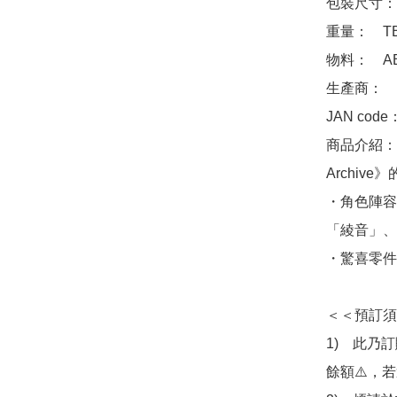
包裝尺寸：　
重量：　TB
物料：　ABS 
生產商：　Goo
JAN code
商品介紹：
Archive
・角色陣容
「綾音」、
・驚喜零件
＜＜預訂須
1)　此乃
餘額⚠️，