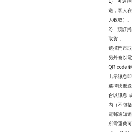
1)　可選
送，客人在
人收取）。

2)　預訂貨
取貨，

選擇門市取
另外會以電
QR co
出示訊息即可
選擇快遞送
會以訊息 
內（不包括
電郵通知追
所需運費可