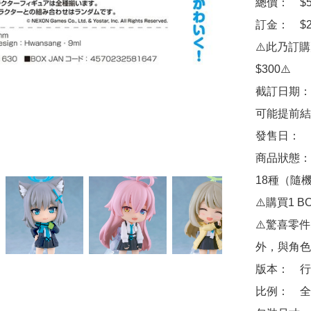
總價：　$50
訂金：　$20
⚠️此乃訂
$300⚠️

截訂日期：
可能提前結
發售日：　2
商品狀態：
18種（隨機
⚠️購買1 
⚠️驚喜零
外，與角色
版本：　行
比例：　全高