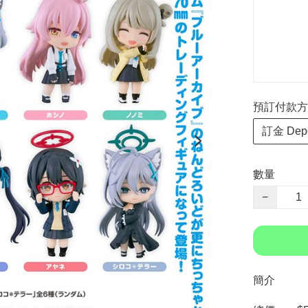
預訂付款方式 P
訂金 Depo
數量
−
簡介