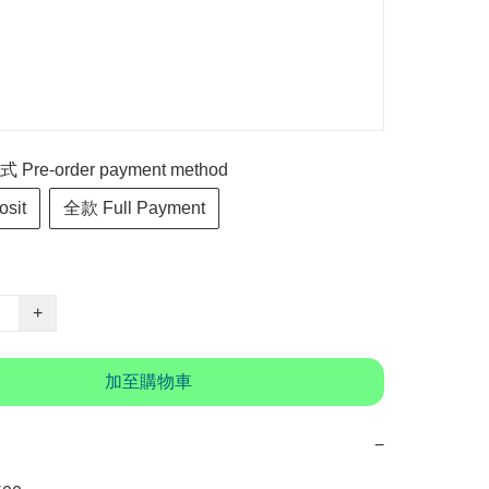
re-order payment method
sit
全款 Full Payment
+
加至購物車
−