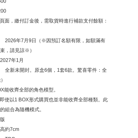
0

0

購頁面，繳付訂金後，需取貨時進行補款支付餘額：
　2026年7月9日（※因預訂名額有限，如額滿有
束，請見諒※）

027年1月

　全新未開封。原盒6個，1套6款。驚喜零件：全
）

BOX能收齊全部的角色模型。

件即使以1 BOX形式購買也並非能收齊全部種類。此
的組合為隨機模式。

版

約7cm
