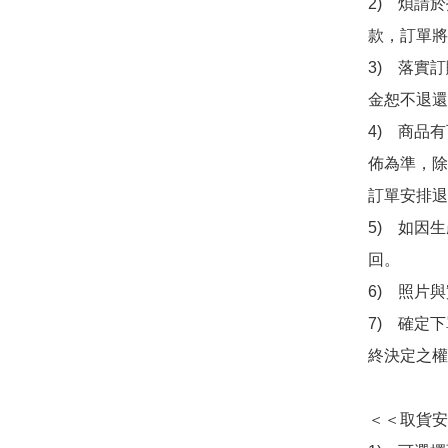
2)　煩請
款，訂單將
3)　落實
金恕不退還
4)　商品
佈為準，除
訂單安排退
5)　如因
回。

6)　照片
7)　確定
終決定之權
＜＜取貨安