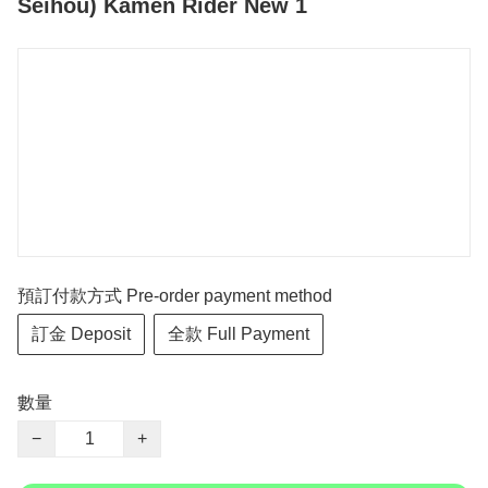
Seihou) Kamen Rider New 1
預訂付款方式 Pre-order payment method
訂金 Deposit
全款 Full Payment
數量
−
+