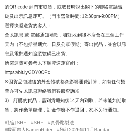
的QR code 到門市取貨，或取貨時說出閣下的聯絡電話號
碼及出示訊息即可。（門市營業時間: 12:30pm-9:00PM）

選擇快遞送貨的客人：

會以訊息 或 電郵通知補款，確認收到後本店會在三個工作
天內（不包括星期六、日及公眾假期）寄出貨品，並會以訊
息及電郵通知追蹤號碼已出貨。

所需運費可參考以下順豐速運官網：

https://bit.ly/3DY0OPc

※因貨品包裝後的外盒體積都會影響運費計算，如有任何疑
問亦可先以訊息聯絡我們客服查詢※

3)　訂購的貨品，需到貨通知後14天內到取，若未能如期取
貨，將作棄單處理，訂金作廢不作退回，恕不另行通知。
預訂SHF
SHF
真骨彫製法
幪面超人KamenRider
預訂2026年11月Bandai