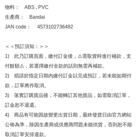
物料：　ABS , PVC

生產商：　Bandai

JAN code：　 4573102736482 

＜＜預訂須知：＞＞

1)　此乃訂購頁面，繳付訂金後，⚠️需取貨時進行補款，支
付餘額⚠️，若選擇繳付全款的話則無需再補款。

2)　煩請於指定日期內繳付訂金以完成預訂，若未能如期付
款，訂單將作取消。

3)　落實訂購貨品後，不能轉訂其他貨品，如需取消訂單，
訂金恕不退還。

4)　商品有可能因故變更出貨日期，最終發貨日由官方網站
公佈為準，除因生產商或供應商問題未能供貨，否則恕不能
取消訂單安排退款。
