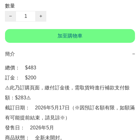
數量
−
+
加至購物車
簡介
−
總價：　$483

訂金：　$200　

⚠️此乃訂購頁面，繳付訂金後，需取貨時進行補款支付餘
額：$283⚠️

截訂日期：　2026年5月17日（※因預訂名額有限，如額滿
有可能提前結束，請見諒※）

發售日：　2026年5月

商品狀態：　全新未開封。
