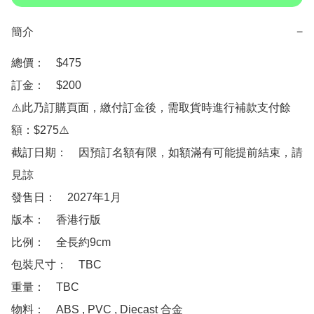
簡介
−
總價：　$475 

訂金：　$200　

⚠️此乃訂購頁面，繳付訂金後，需取貨時進行補款支付餘
額：$275⚠️

截訂日期：　因預訂名額有限，如額滿有可能提前結束，請
見諒

發售日：　2027年1月

版本：　香港行版

比例：　全長約9cm

包裝尺寸：　TBC

重量：　TBC

物料：　ABS , PVC , Diecast 合金
