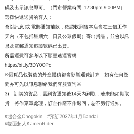
碼及出示訊息即可。（門市營業時間: 12:30pm-9:00PM）

選擇快遞送貨的客人：

會以訊息 或 電郵通知補款，確認收到後本店會在三個工作
天內（不包括星期六、日及公眾假期）寄出貨品，並會以訊
息及電郵通知追蹤號碼已出貨。

所需運費可參考以下順豐速運官網：

https://bit.ly/3DY0OPc

※因貨品包裝後的外盒體積都會影響運費計算，如有任何疑
問亦可先以訊息聯絡我們客服查詢※

3)　訂購的貨品，需到貨通知後14天內到取，若未能如期取
貨，將作棄單處理，訂金作廢不作退回，恕不另行通知。
超合金Chogokin
預訂2027年1月Bandai
幪面超人KamenRider