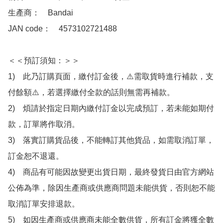
生產商：　Bandai

JAN code：　4573102721488 

＜＜預訂須知：＞＞

1)　此乃訂購頁面，繳付訂金後，⚠️需取貨時進行補款，支
付餘額⚠️，若選擇繳付全款的話則無需再補款。

2)　煩請於指定日期內繳付訂金以完成預訂，若未能如期付
款，訂單將作取消。

3)　落實訂購貨品後，不能轉訂其他貨品，如需取消訂單，
訂金恕不退還。

4)　商品有可能因故變更出貨日期，最終發貨日由官方網站
公佈為準，除因生產商或供應商問題未能供貨，否則恕不能
取消訂單安排退款。

5)　如因生產商或供應商未能全數供貨，所有訂金將獲全數