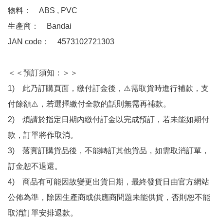
物料：　ABS , PVC

生產商：　Bandai

JAN code：　4573102721303

＜＜預訂須知：＞＞

1)　此乃訂購頁面，繳付訂金後，⚠️需取貨時進行補款，支
付餘額⚠️，若選擇繳付全款的話則無需再補款。

2)　煩請於指定日期內繳付訂金以完成預訂，若未能如期付
款，訂單將作取消。

3)　落實訂購貨品後，不能轉訂其他貨品，如需取消訂單，
訂金恕不退還。

4)　商品有可能因故變更出貨日期，最終發貨日由官方網站
公佈為準，除因生產商或供應商問題未能供貨，否則恕不能
取消訂單安排退款。
