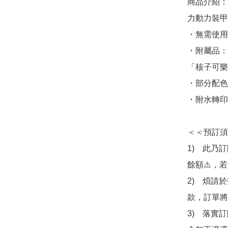
商品介紹：
力動力裝甲
・無需使用
・附屬品：
「核子可樂
・部分配色
・附水轉印貼
＜＜預訂須
1)　此乃
餘額⚠️，
2)　煩請
款，訂單將
3)　落實