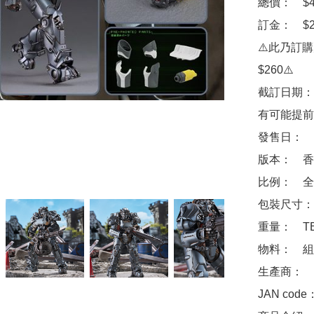
總價：　$46
訂金：　$20
⚠️此乃訂
$260⚠️

截訂日期：
有可能提前
發售日：　2
版本：　香
比例：　全高
包裝尺寸：　
重量：　TB
物料：　組
生產商：　Goo
JAN code