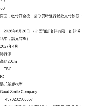
0

0

購頁面，繳付訂金後，需取貨時進行補款支付餘額：
　2026年8月20日 （※因預訂名額有限，如額滿
結束，請見諒※）

027年4月

港行版

約20cm

TBC

C

裝式塑膠模型

d Smile Company

：　4570232586857
