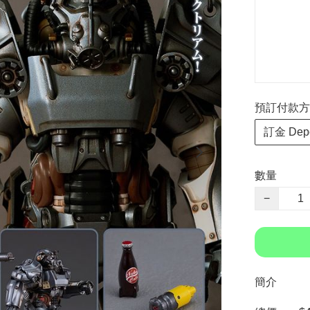
預訂付款方式 P
訂金 Depo
數量
−
簡介