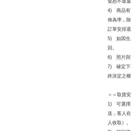
金恕不退還
4)　商品
佈為準，除
訂單安排退
5)　如因
回。

6)　照片
7)　確定
終決定之權
＜＜取貨安
1)　可選
送，客人在
人收取）。
