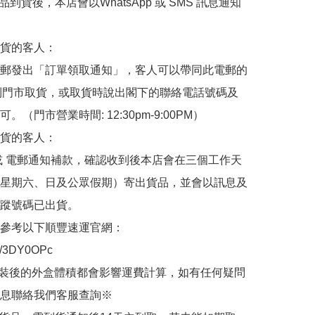
品到貨後，本店會以WhatsApp 或 SMS 訊息通知
貨的客人：

郵發出「訂單領取通知」，客人可以帶同此電郵的
de 到門市取貨，或取貨時說出閣下的聯絡電話號碼及
。（門市營業時間: 12:30pm-9:00PM）

貨的客人：

或 電郵通知補款，確認收到後本店會在三個工作天
星期六、日及公眾假期）寄出貨品，並會以訊息及
蹤號碼已出貨。

參考以下順豐速運官網：

.ly/3DY0OPc

裝後的外盒體積都會影響運費計算，如有任何疑問
息聯絡我們客服查詢※
