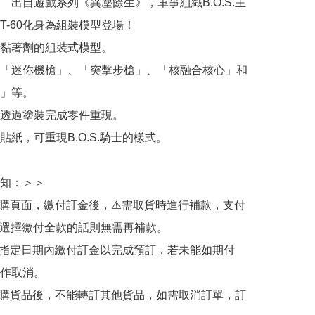
　出自遊戲系列《異塵餘生》，軍事組織B.O.S.主
T-60化身為組裝模型登場！

黏著劑的組裝式模型。

「迷你機槍」、「突擊步槍」、「核融合核心」和
」等。

透過塗裝完成零件重現。

紙，可重現B.O.S.騎士的樣式。

知：＞＞

訂購頁面，繳付訂金後，⚠️需取貨時進行補款，支付
若選擇繳付全款的話則無需再補款。

於指定日期內繳付訂金以完成預訂，若未能如期付
作取消。

訂購貨品後，不能轉訂其他貨品，如需取消訂單，訂