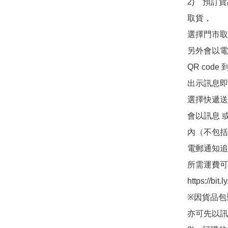
2)　預訂貨
取貨，

選擇門市取
另外會以電
QR co
出示訊息即可
選擇快遞送
會以訊息 
內（不包括
電郵通知追
所需運費可
https://bit
※因貨品包
亦可先以訊