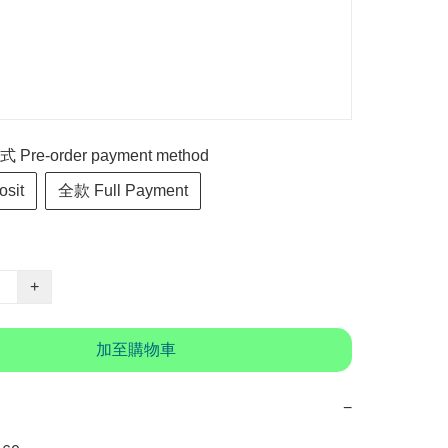
re-order payment method
sit
全款 Full Payment
+
加至購物車
−