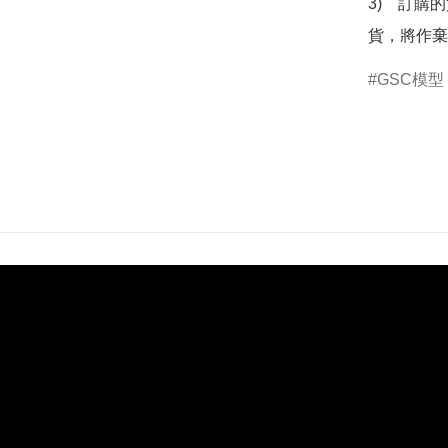
3)　訂購
貨，將作棄
GSC模型