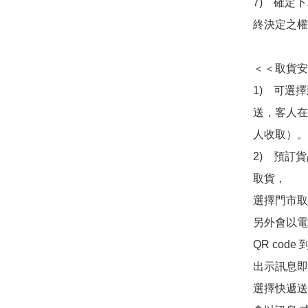
7)　確定
終決定之權
＜＜取貨安
1)　可選
送，客人在
人收取）。

2)　預訂貨
取貨，

選擇門市取
另外會以電
QR co
出示訊息即可
選擇快遞送