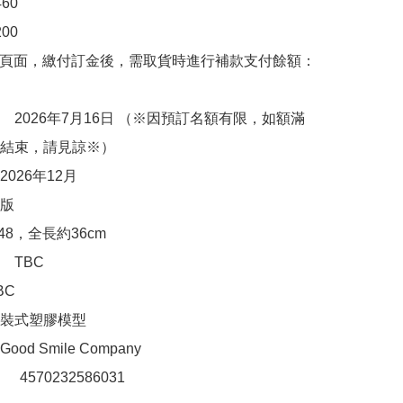
0

0

購頁面，繳付訂金後，需取貨時進行補款支付餘額：
　2026年7月16日 （※因預訂名額有限，如額滿
結束，請見諒※）

026年12月

版

48，全長約36cm

TBC

C

裝式塑膠模型

d Smile Company

：　4570232586031
