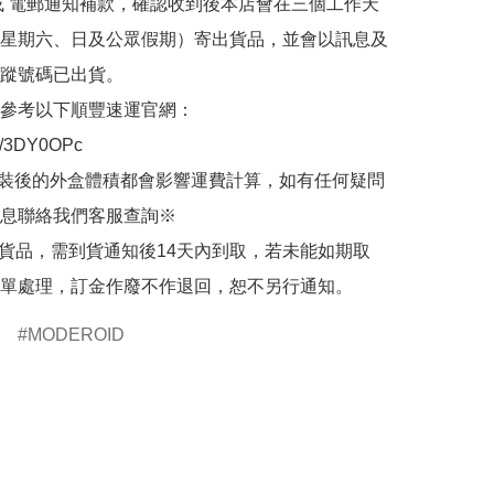
或 電郵通知補款，確認收到後本店會在三個工作天
星期六、日及公眾假期）寄出貨品，並會以訊息及
蹤號碼已出貨。

參考以下順豐速運官網：

.ly/3DY0OPc

裝後的外盒體積都會影響運費計算，如有任何疑問
息聯絡我們客服查詢※

的貨品，需到貨通知後14天內到取，若未能如期取
單處理，訂金作廢不作退回，恕不另行通知。
MODEROID