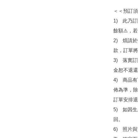
＜＜預訂須
1)　此乃
餘額⚠️，
2)　煩請
款，訂單將
3)　落實
金恕不退還
4)　商品
佈為準，除
訂單安排退
5)　如因
回。

6)　照片