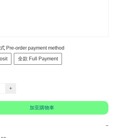
re-order payment method
sit
全款 Full Payment
+
加至購物車
−