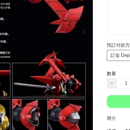
預訂付款方式 P
訂金 Depo
數量
−
簡介