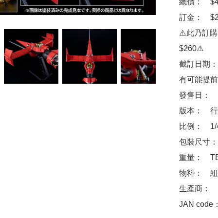
總價：　$46
訂金：　$20
⚠️此乃訂
$260⚠️

截訂日期：
有可能提前
發售日：　2
版本：　行
比例：　1/
包裝尺寸：　
重量：　TB
物料：　組
生產商：　Goo
JAN code