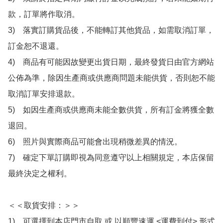
款，訂單將作取消。

3)　落實訂購貨品後，不能轉訂其他貨品，如需取消訂單，
訂金恕不退還。

4)　商品有可能因故變更出貨日期，最終發貨日由官方網站
公佈為準，除因生產商或供應商問題未能供貨，否則恕不能
取消訂單安排退款。

5)　如因生產商或供應商未能全數供貨，所有訂金將獲全數
退回。

6)　照片與實際商品可能會出現稍微差異的情況。

7)　確定下單訂購即視為同意遵守以上相關規定，本店保留
最終決定之權利。

＜＜取貨安排：＞＞

1)　可選擇到本店門市自取 或 以順豐速運 <運費到付> 形式