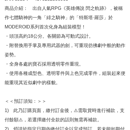
商品介紹：　出自人氣RPG《英雄傳說 閃之軌跡》，被稱
作七體騎神的一角「緋之騎神」的「特斯塔·羅莎」於
MODEROID系列首次化身為組裝模型！

・頭頂高約18公分。各關節為可動式設計。

・附替換用手掌及專用武器的劍，可重現彷彿劇中般的動作
姿勢。

・全身各處的寶石採用透明零件重現。

・使用各種成型色、透明零件與上色完成零件，組裝起來便
能重現其近似劇中的樣貌。

＜＜預訂須知：＞＞

1)　此乃訂購頁面，繳付訂金後，⚠️需取貨時進行補款，支
付餘額⚠️，若選擇繳付全款的話則無需再補款。

2)　煩請於指定日期內繳付訂金以完成預訂，若未能如期付