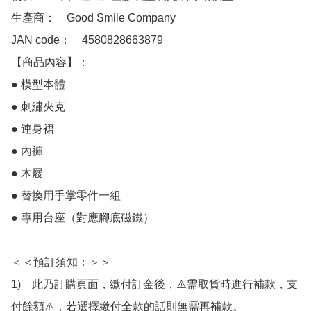
生產商：　Good Smile Company

JAN code：　4580828663879

【商品內容】：  　

● 模型本體

● 刺繡夾克

● 連身裙

● 內褲

● 木屐

● 替換用手掌零件一組

● 專用台座（對應腳底磁鐵）

＜＜預訂須知：＞＞

1)　此乃訂購頁面，繳付訂金後，⚠️需取貨時進行補款，支
付餘額⚠️，若選擇繳付全款的話則無需再補款。
