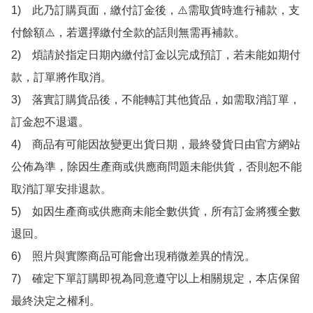
1)　此乃訂購頁面，繳付訂金後，⚠️需取貨時進行補款，支
付餘額⚠️，若選擇繳付全款的話則無需再補款。

2)　煩請於指定日期內繳付訂金以完成預訂，若未能如期付
款，訂單將作取消。

3)　落實訂購貨品後，不能轉訂其他貨品，如需取消訂單，
訂金恕不退還。

4)　商品有可能因故變更出貨日期，最終發貨日由官方網站
公佈為準，除因生產商或供應商問題未能供貨，否則恕不能
取消訂單安排退款。

5)　如因生產商或供應商未能全數供貨，所有訂金將獲全數
退回。

6)　照片與實際商品可能會出現稍微差異的情況。

7)　確定下單訂購即視為同意遵守以上相關規定，本店保留
最終決定之權利。
