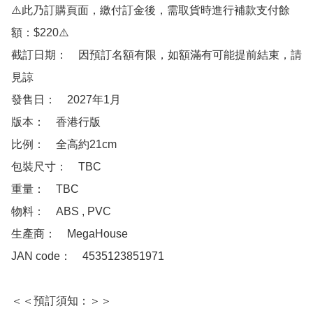
⚠️此乃訂購頁面，繳付訂金後，需取貨時進行補款支付餘
額：$220⚠️

截訂日期：　因預訂名額有限，如額滿有可能提前結束，請
見諒

發售日：　2027年1月

版本：　香港行版

比例：　全高約21cm

包裝尺寸：　TBC

重量：　TBC

物料：　ABS , PVC

生產商：　MegaHouse

JAN code：　4535123851971

＜＜預訂須知：＞＞
