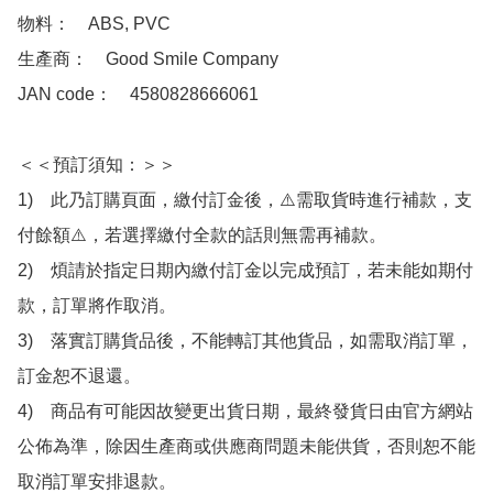
物料：　ABS, PVC 

生產商：　Good Smile Company

JAN code：　4580828666061

＜＜預訂須知：＞＞

1)　此乃訂購頁面，繳付訂金後，⚠️需取貨時進行補款，支
付餘額⚠️，若選擇繳付全款的話則無需再補款。

2)　煩請於指定日期內繳付訂金以完成預訂，若未能如期付
款，訂單將作取消。

3)　落實訂購貨品後，不能轉訂其他貨品，如需取消訂單，
訂金恕不退還。

4)　商品有可能因故變更出貨日期，最終發貨日由官方網站
公佈為準，除因生產商或供應商問題未能供貨，否則恕不能
取消訂單安排退款。
