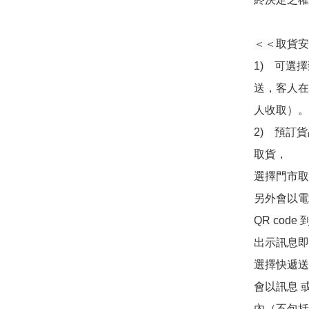
＜＜取貨安
1)　可選
送，客人在
人收取）。

2)　預訂貨
取貨，

選擇門市取
另外會以電
QR co
出示訊息即可
選擇快遞送
會以訊息 
內（不包括