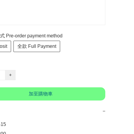
re-order payment method
sit
全款 Full Payment
+
加至購物車
−
5

0
