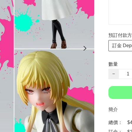
預訂付款方式 P
訂金 Depo
數量
−
簡介
總價：　$41
訂金：　$20