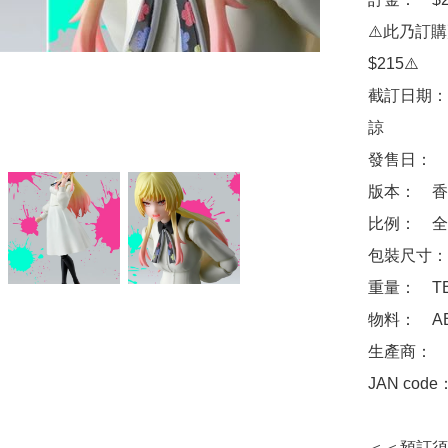
⚠️此乃訂
$215⚠️

截訂日期：
諒

發售日：　2
版本：　香
比例：　全高
包裝尺寸：　
重量：　TB
物料：　ABS
生產商：　Ba
JAN code
＜＜預訂須