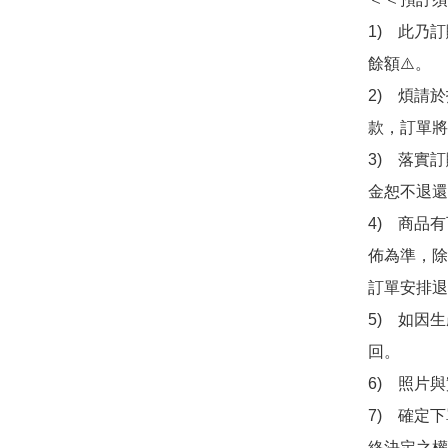
1)　此乃
餘額⚠️。

2)　煩請
款，訂單將
3)　落實
金恕不退還
4)　商品
佈為準，除
訂單安排退
5)　如因
回。

6)　照片
7)　確定
終決定之權