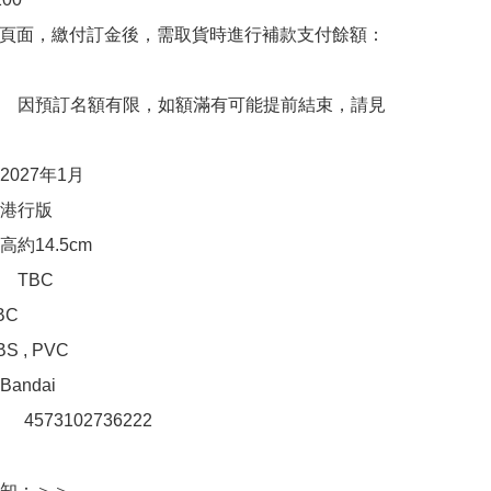
購頁面，繳付訂金後，需取貨時進行補款支付餘額：
　因預訂名額有限，如額滿有可能提前結束，請見
027年1月　

港行版

約14.5cm

TBC

C

 , PVC

ndai　

：　4573102736222 

知：＞＞
