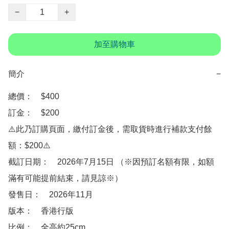
−
+
加至購物車
簡介
−
總價：　$400

訂金：　$200

⚠️此乃訂購頁面，繳付訂金後，需取貨時進行補款支付餘
額：$200⚠️

截訂日期：　2026年7月15日 （※因預訂名額有限，如額
滿有可能提前結束，請見諒※）

發售日：　2026年11月

版本：　香港行版

比例：　全高約25cm
