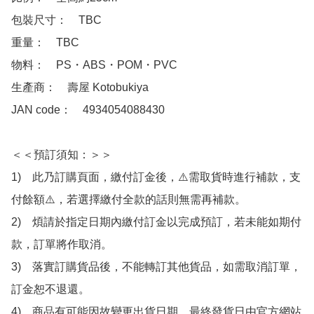
包裝尺寸：　TBC

重量：　TBC

物料：　PS・ABS・POM・PVC

生產商：　壽屋 Kotobukiya

JAN code：　4934054088430

＜＜預訂須知：＞＞

1)　此乃訂購頁面，繳付訂金後，⚠️需取貨時進行補款，支
付餘額⚠️，若選擇繳付全款的話則無需再補款。

2)　煩請於指定日期內繳付訂金以完成預訂，若未能如期付
款，訂單將作取消。

3)　落實訂購貨品後，不能轉訂其他貨品，如需取消訂單，
訂金恕不退還。

4)　商品有可能因故變更出貨日期，最終發貨日由官方網站