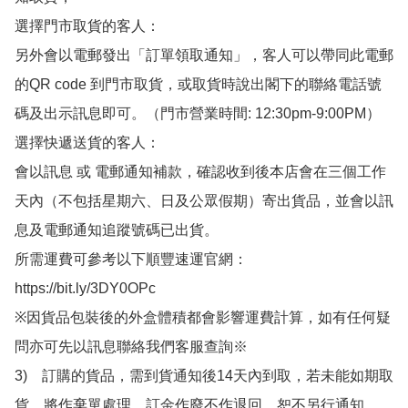
選擇門市取貨的客人：

另外會以電郵發出「訂單領取通知」，客人可以帶同此電郵
的QR code 到門市取貨，或取貨時說出閣下的聯絡電話號
碼及出示訊息即可。（門市營業時間: 12:30pm-9:00PM）

選擇快遞送貨的客人：

會以訊息 或 電郵通知補款，確認收到後本店會在三個工作
天內（不包括星期六、日及公眾假期）寄出貨品，並會以訊
息及電郵通知追蹤號碼已出貨。

所需運費可參考以下順豐速運官網：

https://bit.ly/3DY0OPc

※因貨品包裝後的外盒體積都會影響運費計算，如有任何疑
問亦可先以訊息聯絡我們客服查詢※

3)　訂購的貨品，需到貨通知後14天內到取，若未能如期取
貨，將作棄單處理，訂金作廢不作退回，恕不另行通知。