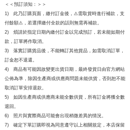
＜＜預訂須知：＞＞

1)　此乃訂購頁面，繳付訂金後，⚠️需取貨時進行補款，支
付餘額⚠️，若選擇繳付全款的話則無需再補款。

2)　煩請於指定日期內繳付訂金以完成預訂，若未能如期付
款，訂單將作取消。

3)　落實訂購貨品後，不能轉訂其他貨品，如需取消訂單，
訂金恕不退還。

4)　商品有可能因故變更出貨日期，最終發貨日由官方網站
公佈為準，除因生產商或供應商問題未能供貨，否則恕不能
取消訂單安排退款。

5)　如因生產商或供應商未能全數供貨，所有訂金將獲全數
退回。

6)　照片與實際商品可能會出現稍微差異的情況。

7)　確定下單訂購即視為同意遵守以上相關規定，本店保留