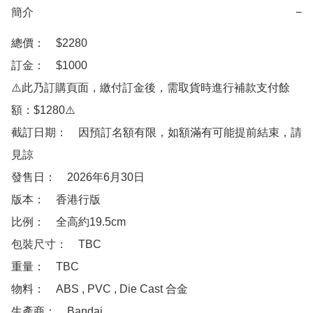
簡介
−
總價：　$2280

訂金：　$1000　

⚠️此乃訂購頁面，繳付訂金後，需取貨時進行補款支付餘
額：$1280⚠️

截訂日期：　因預訂名額有限，如額滿有可能提前結束，請
見諒

發售日：　2026年6月30日

版本：　香港行版

比例：　全高約19.5cm

包裝尺寸：　TBC

重量：　TBC

物料：　ABS , PVC , Die Cast 合金

生產商：　Bandai
