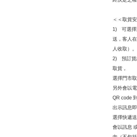
＜＜取貨安
1)　可選
送，客人在
人收取）。

2)　預訂貨
取貨，

選擇門市取
另外會以電
QR co
出示訊息即可
選擇快遞送
會以訊息 
內（不包括