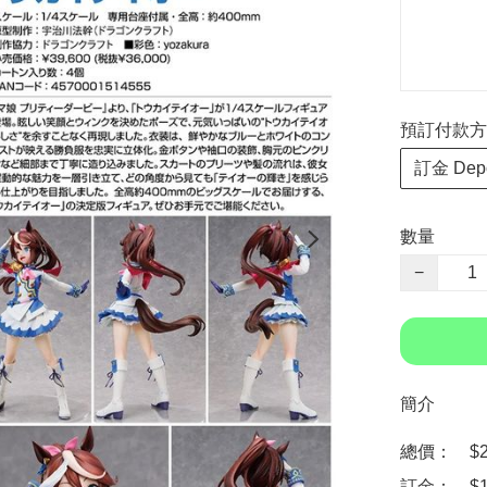
預訂付款方式 P
訂金 Depo
數量
−
簡介
總價：　$21
訂金：　$10