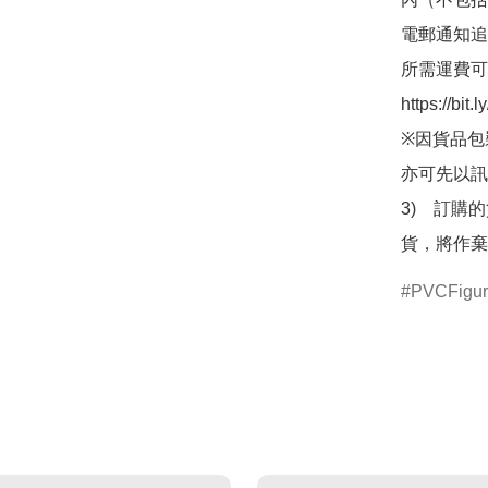
電郵通知追
所需運費可
https://bit
※因貨品包
亦可先以訊
3)　訂購
貨，將作棄
PVCFigu