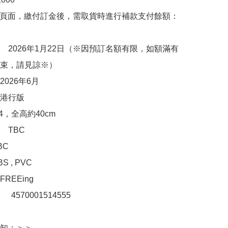
購頁面，繳付訂金後，需取貨時進行補款支付餘額：
　2026年1月22日（※因預訂名額有限，如額滿有
束，請見諒※）

026年6月

港行版

4，全高約40cm

TBC

C

 , PVC

EEing 

：　4570001514555

知：＞＞
