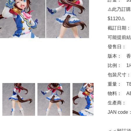
⚠️此乃訂
$1120⚠️

截訂日期：
可能提前結
發售日：　2
版本：　香
比例：　1/
包裝尺寸：　
重量：　TB
物料：　ABS
生產商：　FR
JAN code
＜＜預訂須