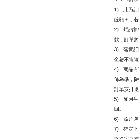
1)　此乃
餘額⚠️，
2)　煩請
款，訂單將
3)　落實
金恕不退還
4)　商品
佈為準，除
訂單安排退
5)　如因
回。

6)　照片
7)　確定
終決定之權