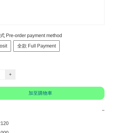
re-order payment method
sit
全款 Full Payment
+
加至購物車
−
20

00
