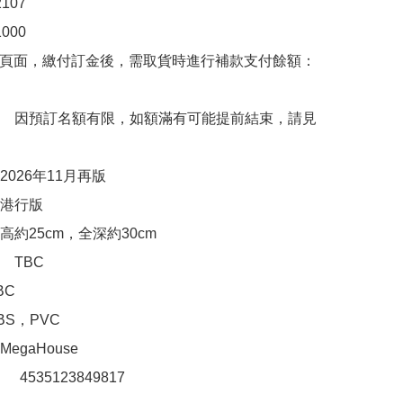
07

00

購頁面，繳付訂金後，需取貨時進行補款支付餘額：
　因預訂名額有限，如額滿有可能提前結束，請見
026年11月再版

行版 

約25cm，全深約30cm

TBC

C

S，PVC

gaHouse

：　4535123849817
