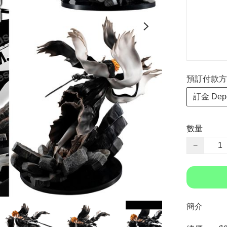
預訂付款方式 P
訂金 Depo
數量
−
簡介