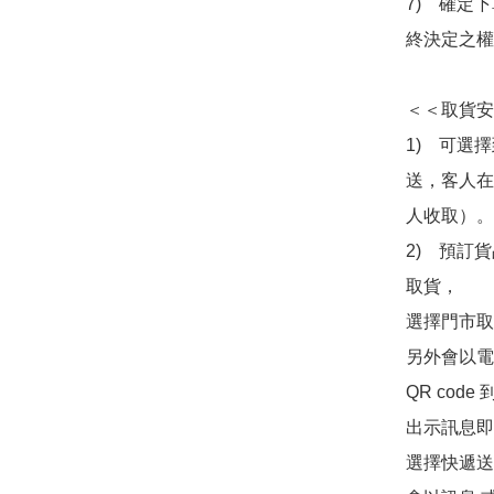
7)　確定
終決定之權
＜＜取貨安
1)　可選
送，客人在
人收取）。

2)　預訂貨
取貨，

選擇門市取
另外會以電
QR co
出示訊息即可
選擇快遞送