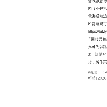
會以訊息 
內（不包括
電郵通知追
所需運費可
https://bit
※因貨品包
亦可先以訊
3)　訂購
貨，將作棄
魂限
P
預訂2026