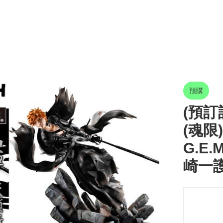
預購
(預訂訂
(魂限)
G.E.
崎一護