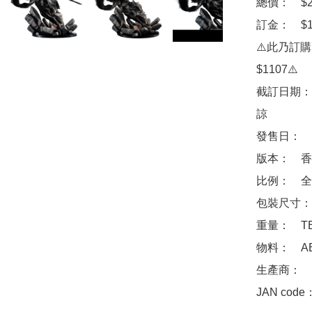
總價：　$21
訂金：　$10
⚠️此乃訂
$1107⚠️

截訂日期：
諒

發售日：　2
版本：　香港
比例：　全高
包裝尺寸：　
重量：　TB
物料：　AB
生產商：　Me
JAN code