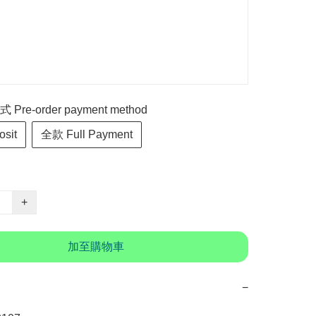
re-order payment method
sit
全款 Full Payment
+
加至購物車
−