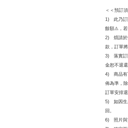
＜＜預訂須
1)　此乃
餘額⚠️，
2)　煩請
款，訂單將
3)　落實
金恕不退還
4)　商品
佈為準，除
訂單安排退
5)　如因
回。

6)　照片