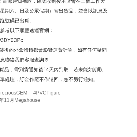
或 電郵通知補款，確認收到後本店會在三個工作天
星期六、日及公眾假期）寄出貨品，並會以訊息及
蹤號碼已出貨。

參考以下順豐速運官網：

.ly/3DY0OPc

裝後的外盒體積都會影響運費計算，如有任何疑問
息聯絡我們客服查詢※

的貨品，需到貨通知後14天內到取，若未能如期取
單處理，訂金作廢不作退回，恕不另行通知。
reciousGEM
PVCFigure
年11月Megahouse