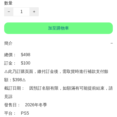
數量
−
+
加至購物車
簡介
−
總價：　$498

訂金：　$100

⚠️此乃訂購頁面，繳付訂金後，需取貨時進行補款支付餘
額：$398⚠️

截訂日期：　因預訂名額有限，如額滿有可能提前結束，請
見諒

發售日：　2026年冬季

平台：　PS5
