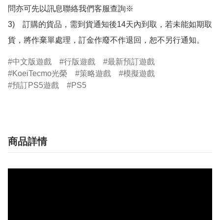
問亦可先以訊息聯絡我們客服查詢※

3)　訂購的貨品，需到貨通知後14天內到取，若未能如期取
貨，將作棄單處理，訂金作廢不作退回，恕不另行通知。
中文版遊戲
行版遊戲
最新預訂遊戲
KoeiTecmo光榮
策略遊戲
模擬遊戲
預訂PS5遊戲
PS5
商品詳情