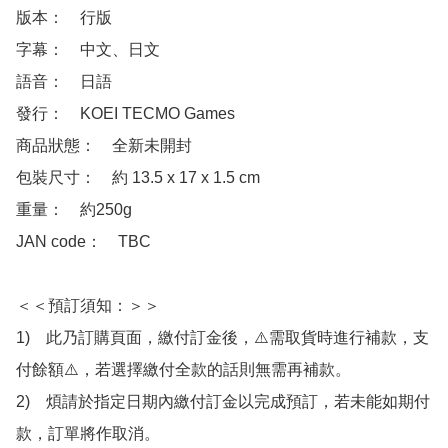
版本：　行版

字幕：　中文、日文

語音：　日語

發行：　KOEI TECMO Games

商品狀態：　全新未開封

包裝尺寸：　約 13.5 x 17 x 1.5 cm

重量：　約250g

JAN code：　TBC

＜＜預訂須知：＞＞

1)　此乃訂購頁面，繳付訂金後，⚠️需取貨時進行補款，支
付餘額⚠️，若選擇繳付全款的話則無需再補款。

2)　煩請於指定日期內繳付訂金以完成預訂，若未能如期付
款，訂單將作取消。
