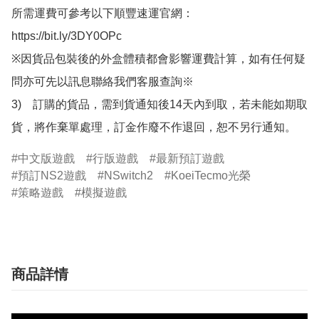
所需運費可參考以下順豐速運官網：

https://bit.ly/3DY0OPc

※因貨品包裝後的外盒體積都會影響運費計算，如有任何疑
問亦可先以訊息聯絡我們客服查詢※

3)　訂購的貨品，需到貨通知後14天內到取，若未能如期取
貨，將作棄單處理，訂金作廢不作退回，恕不另行通知。
中文版遊戲
行版遊戲
最新預訂遊戲
預訂NS2遊戲
NSwitch2
KoeiTecmo光榮
策略遊戲
模擬遊戲
商品詳情