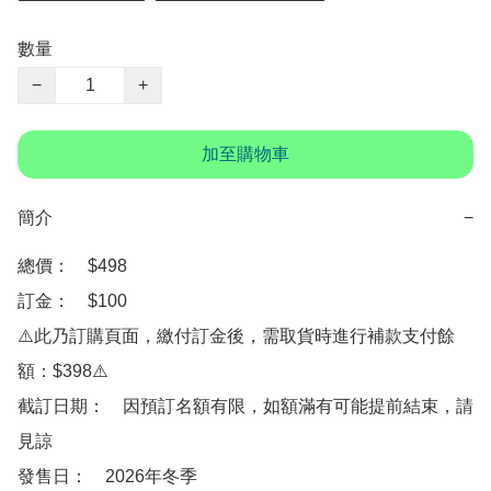
數量
−
+
加至購物車
簡介
−
總價：　$498

訂金：　$100

⚠️此乃訂購頁面，繳付訂金後，需取貨時進行補款支付餘
額：$398⚠️

截訂日期：　因預訂名額有限，如額滿有可能提前結束，請
見諒

發售日：　2026年冬季
