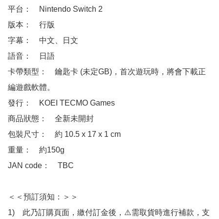
平台：　Nintendo Switch 2

版本：　行版

字幕：　中文、日文

語音：　日語

卡帶類型：　鑰匙卡 (未定GB)，首次遊玩時，將會下載正
編遊戲軟體。

發行：　KOEI TECMO Games

商品狀態：　全新未開封

包裝尺寸：　約 10.5 x 17 x 1 cm

重量：　約150g

JAN code：　TBC

＜＜預訂須知：＞＞

1)　此乃訂購頁面，繳付訂金後，⚠️需取貨時進行補款，支