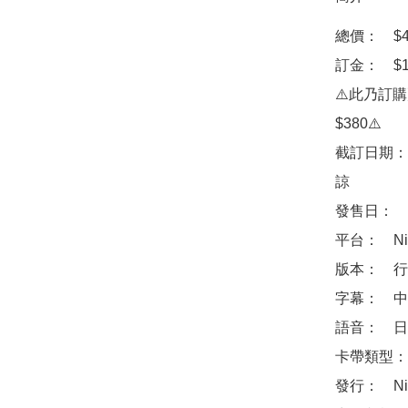
總價：　$48
訂金：　$10
⚠️此乃訂
$380⚠️

截訂日期：
諒

發售日：　2
平台：　Ninte
版本：　行
字幕：　中
語音：　日
卡帶類型：
發行：　Nin