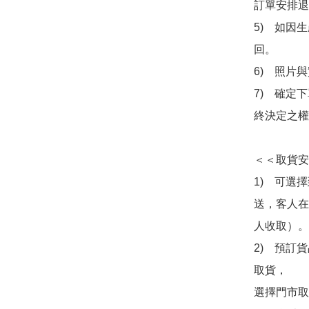
訂單安排退
5)　如因
回。

6)　照片
7)　確定
終決定之權
＜＜取貨安
1)　可選
送，客人在
人收取）。

2)　預訂貨
取貨，

選擇門市取