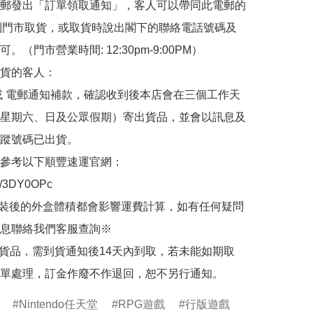
郵發出「訂單領取通知」，客人可以帶同此電郵的
de 到門市取貨，或取貨時說出閣下的聯絡電話號碼及
。（門市營業時間: 12:30pm-9:00PM）

貨的客人：

或 電郵通知補款，確認收到後本店會在三個工作天
星期六、日及公眾假期）寄出貨品，並會以訊息及
蹤號碼已出貨。

參考以下順豐速運官網：

.ly/3DY0OPc

裝後的外盒體積都會影響運費計算，如有任何疑問
息聯絡我們客服查詢※

的貨品，需到貨通知後14天內到取，若未能如期取
單處理，訂金作廢不作退回，恕不另行通知。
Nintendo任天堂
RPG遊戲
行版遊戲