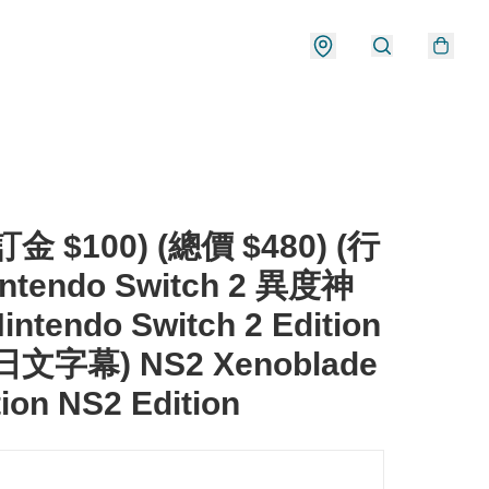
金 $100) (總價 $480) (行
intendo Switch 2 異度神
intendo Switch 2 Edition
文字幕) NS2 Xenoblade
tion NS2 Edition