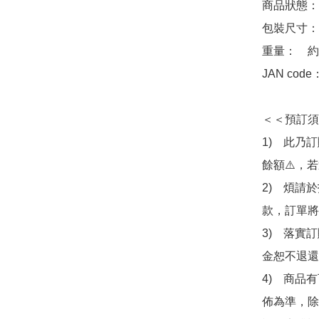
商品狀態：
包裝尺寸：　約 
重量：　約1
JAN code
＜＜預訂須
1)　此乃
餘額⚠️，
2)　煩請
款，訂單將
3)　落實
金恕不退還
4)　商品
佈為準，除