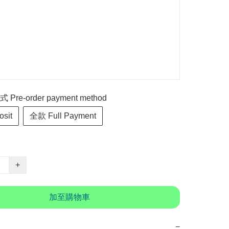
re-order payment method
sit
全款 Full Payment
+
加至購物車
−