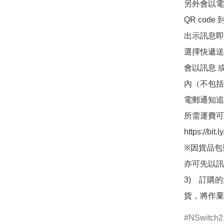
另外會以電
QR co
出示訊息即可
選擇快遞送
會以訊息 
內（不包括
電郵通知追
所需運費可
https://bit
※因貨品包
亦可先以訊
3)　訂購
貨，將作棄
NSwitch2