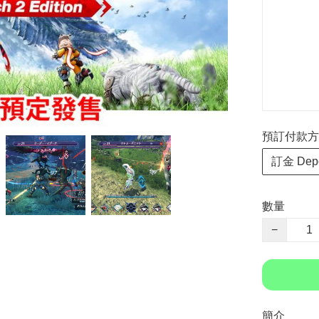
預訂付款方式 P
訂金 Depo
數量
−
簡介