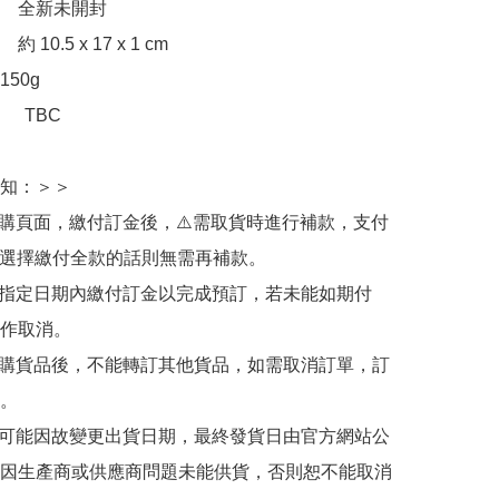
　全新未開封

10.5 x 17 x 1 cm

50g

：　TBC

知：＞＞

訂購頁面，繳付訂金後，⚠️需取貨時進行補款，支付
若選擇繳付全款的話則無需再補款。

於指定日期內繳付訂金以完成預訂，若未能如期付
作取消。

訂購貨品後，不能轉訂其他貨品，如需取消訂單，訂
。

有可能因故變更出貨日期，最終發貨日由官方網站公
因生產商或供應商問題未能供貨，否則恕不能取消