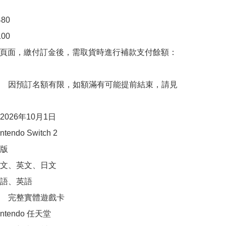
0

0

購頁面，繳付訂金後，需取貨時進行補款支付餘額：
　因預訂名額有限，如額滿有可能提前結束，請見
026年10月1日

ndo Switch 2

版

文、英文、日文

語、英語

　完整實體遊戲卡

tendo 任天堂
