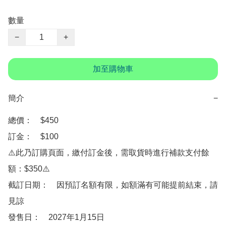
數量
−
+
加至購物車
簡介
−
總價：　$450

訂金：　$100

⚠️此乃訂購頁面，繳付訂金後，需取貨時進行補款支付餘
額：$350⚠️

截訂日期：　因預訂名額有限，如額滿有可能提前結束，請
見諒

發售日：　2027年1月15日
