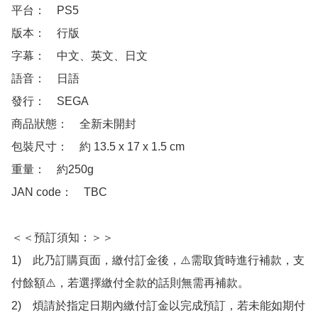
平台：　PS5

版本：　行版

字幕：　中文、英文、日文

語音：　日語

發行：　SEGA

商品狀態：　全新未開封

包裝尺寸：　約 13.5 x 17 x 1.5 cm

重量：　約250g

JAN code：　TBC

＜＜預訂須知：＞＞

1)　此乃訂購頁面，繳付訂金後，⚠️需取貨時進行補款，支
付餘額⚠️，若選擇繳付全款的話則無需再補款。

2)　煩請於指定日期內繳付訂金以完成預訂，若未能如期付