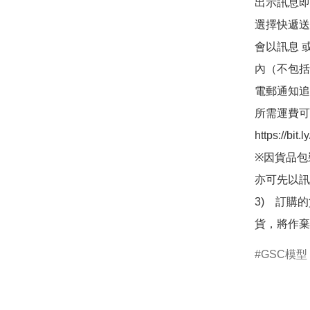
出示訊息即可
選擇快遞送
會以訊息 
內（不包括
電郵通知追
所需運費可
https://bit
※因貨品包
亦可先以訊
3)　訂購
貨，將作棄
GSC模型