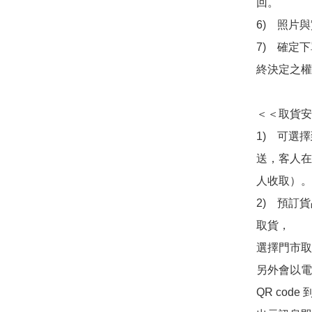
回。

6)　照片
7)　確定
終決定之權
＜＜取貨安
1)　可選
送，客人在
人收取）。

2)　預訂貨
取貨，

選擇門市取
另外會以電
QR co