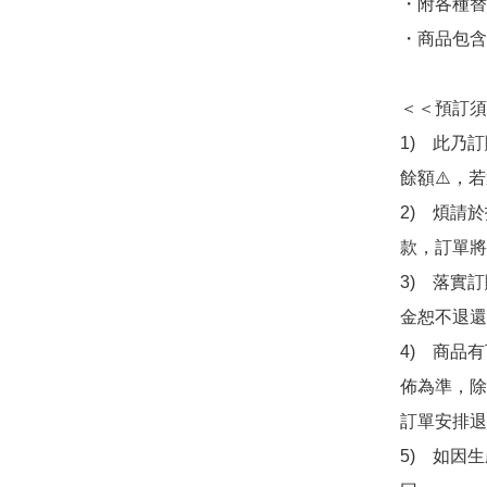
・附各種替
・商品包含
＜＜預訂須
1)　此乃
餘額⚠️，
2)　煩請
款，訂單將
3)　落實
金恕不退還
4)　商品
佈為準，除
訂單安排退
5)　如因