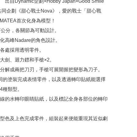
自Dynamic企劃×Hobby Japan×Good Smile 
ny共同企劃《甜心戰士Nova》，愛的戰士「甜心戰
MATEA首次化身為模型！

7公分，各關節為可動設計。

高峰Nadare的角色設計。

各處採用透明零件。

大劍、迴力鏢和手槍×2。

分解成兩把刀刃，手槍可展開握把變形為刀子。

同的塗裝完成表情零件，以及透過轉印貼紙能選擇
4種類型。

線的水轉印眼睛貼紙，以及標記全身各部位的轉印
型色及上色完成零件，組裝起來便能重現其近似劇