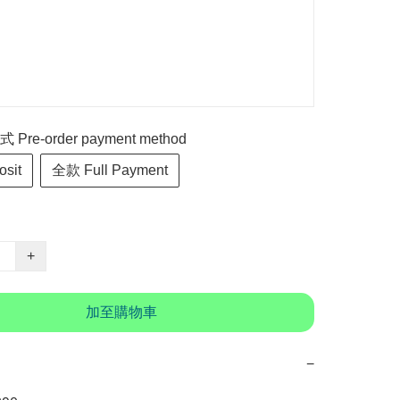
re-order payment method
sit
全款 Full Payment
+
加至購物車
−