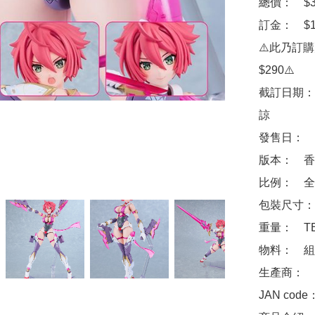
總價：　$39
訂金：　$10
⚠️此乃訂
$290⚠️

截訂日期：
諒

發售日：　2
版本：　香
比例：　全高
包裝尺寸：　
重量：　TB
物料：　組
生產商：　Goo
JAN code