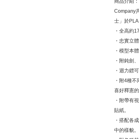
商品介紹：　出
Compa
士」於PLA
・全高約1
・忠實立體化
・模型本體
・附鈍劍、
・迴力鏢可
・附4種不
喜好釋憲的
・附帶有視
貼紙。

・搭配各成
中的樣貌。
