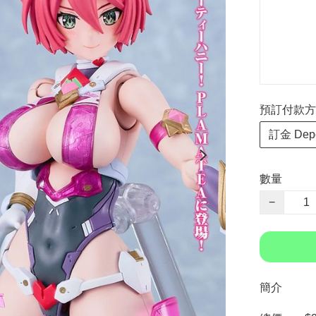
預訂付款方式 P
訂金 Depo
數量
−
簡介