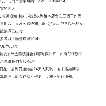
。（門市營業時間: 12:30pm-9:00PM）

貨的客人：

或 電郵通知補款，確認收到後本店會在三個工作天
星期六、日及公眾假期）寄出貨品，並會以訊息及
蹤號碼已出貨。

參考以下順豐速運官網：

.ly/3DY0OPc

裝後的外盒體積都會影響運費計算，如有任何疑問
息聯絡我們客服查詢※

的貨品，需到貨通知後14天內到取，若未能如期取
單處理，訂金作廢不作退回，恕不另行通知。