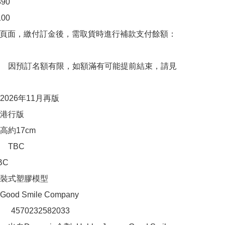
0

0

購頁面，繳付訂金後，需取貨時進行補款支付餘額：
　因預訂名額有限，如額滿有可能提前結束，請見
026年11月再版

港行版

約17cm

TBC

C

裝式塑膠模型

d Smile Company

：　4570232582033
