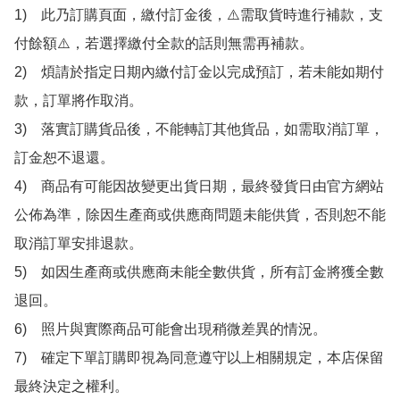
1)　此乃訂購頁面，繳付訂金後，⚠️需取貨時進行補款，支
付餘額⚠️，若選擇繳付全款的話則無需再補款。

2)　煩請於指定日期內繳付訂金以完成預訂，若未能如期付
款，訂單將作取消。

3)　落實訂購貨品後，不能轉訂其他貨品，如需取消訂單，
訂金恕不退還。

4)　商品有可能因故變更出貨日期，最終發貨日由官方網站
公佈為準，除因生產商或供應商問題未能供貨，否則恕不能
取消訂單安排退款。

5)　如因生產商或供應商未能全數供貨，所有訂金將獲全數
退回。

6)　照片與實際商品可能會出現稍微差異的情況。

7)　確定下單訂購即視為同意遵守以上相關規定，本店保留
最終決定之權利。
