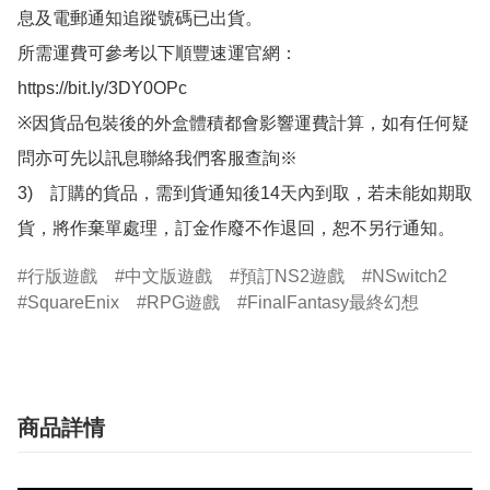
息及電郵通知追蹤號碼已出貨。

所需運費可參考以下順豐速運官網：

https://bit.ly/3DY0OPc

※因貨品包裝後的外盒體積都會影響運費計算，如有任何疑
問亦可先以訊息聯絡我們客服查詢※

3)　訂購的貨品，需到貨通知後14天內到取，若未能如期取
貨，將作棄單處理，訂金作廢不作退回，恕不另行通知。
行版遊戲
中文版遊戲
預訂NS2遊戲
NSwitch2
SquareEnix
RPG遊戲
FinalFantasy最終幻想
商品詳情