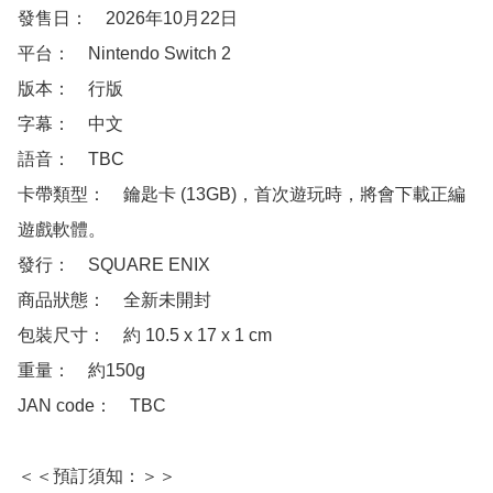
發售日：　2026年10月22日

平台：　Nintendo Switch 2

版本：　行版

字幕：　中文

語音：　TBC

卡帶類型：　鑰匙卡 (13GB)，首次遊玩時，將會下載正編
遊戲軟體。

發行：　SQUARE ENIX

商品狀態：　全新未開封

包裝尺寸：　約 10.5 x 17 x 1 cm

重量：　約150g

JAN code：　TBC

＜＜預訂須知：＞＞
