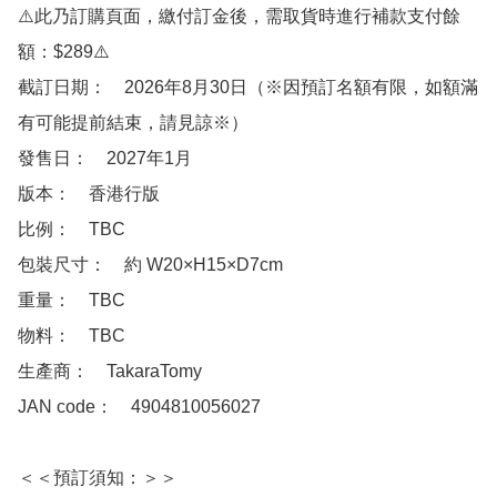
⚠️此乃訂購頁面，繳付訂金後，需取貨時進行補款支付餘
額：$289⚠️

截訂日期：　2026年8月30日（※因預訂名額有限，如額滿
有可能提前結束，請見諒※）

發售日：　2027年1月

版本：　香港行版

比例：　TBC

包裝尺寸：　約 W20×H15×D7cm

重量：　TBC

物料：　TBC

生產商：　TakaraTomy

JAN code：　4904810056027

＜＜預訂須知：＞＞
