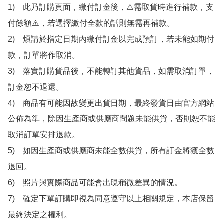
1)　此乃訂購頁面，繳付訂金後，⚠️需取貨時進行補款，支
付餘額⚠️，若選擇繳付全款的話則無需再補款。

2)　煩請於指定日期內繳付訂金以完成預訂，若未能如期付
款，訂單將作取消。

3)　落實訂購貨品後，不能轉訂其他貨品，如需取消訂單，
訂金恕不退還。

4)　商品有可能因故變更出貨日期，最終發貨日由官方網站
公佈為準，除因生產商或供應商問題未能供貨，否則恕不能
取消訂單安排退款。

5)　如因生產商或供應商未能全數供貨，所有訂金將獲全數
退回。

6)　照片與實際商品可能會出現稍微差異的情況。

7)　確定下單訂購即視為同意遵守以上相關規定，本店保留
最終決定之權利。
