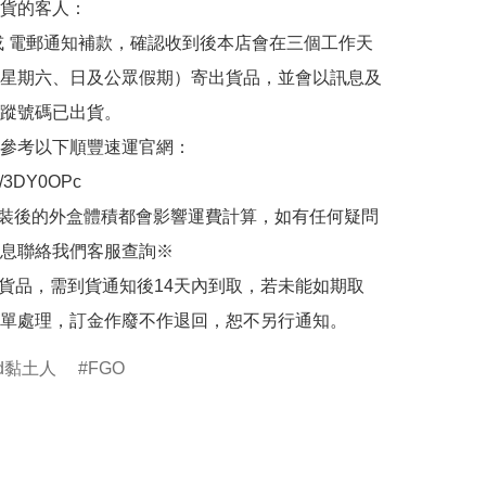
貨的客人：

或 電郵通知補款，確認收到後本店會在三個工作天
星期六、日及公眾假期）寄出貨品，並會以訊息及
蹤號碼已出貨。

參考以下順豐速運官網：

.ly/3DY0OPc

裝後的外盒體積都會影響運費計算，如有任何疑問
息聯絡我們客服查詢※

的貨品，需到貨通知後14天內到取，若未能如期取
單處理，訂金作廢不作退回，恕不另行通知。
oid黏土人
FGO