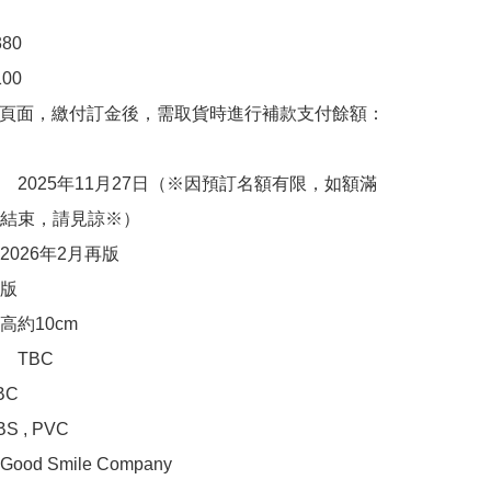
0

00　

購頁面，繳付訂金後，需取貨時進行補款支付餘額：
　2025年11月27日（※因預訂名額有限，如額滿
結束，請見諒※）

026年2月再版

版

約10cm

TBC

C

, PVC 

d Smile Company
