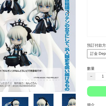
預訂付款方式 P
訂金 Depo
數量
−
簡介