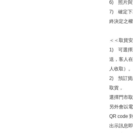
6)　照片
7)　確定
終決定之權
＜＜取貨安
1)　可選
送，客人在
人收取）。

2)　預訂貨
取貨，

選擇門市取
另外會以電
QR co
出示訊息即可