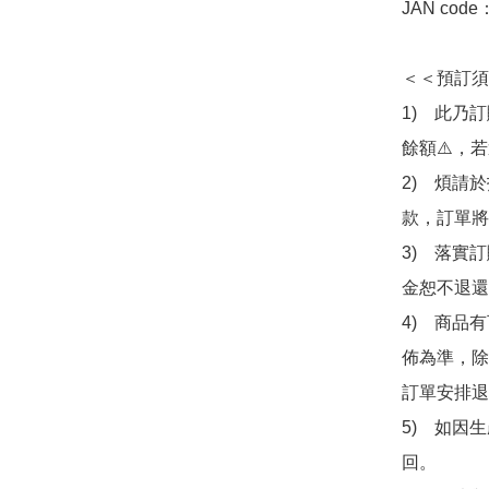
JAN code
＜＜預訂須
1)　此乃
餘額⚠️，
2)　煩請
款，訂單將
3)　落實
金恕不退還
4)　商品
佈為準，除
訂單安排退
5)　如因
回。
