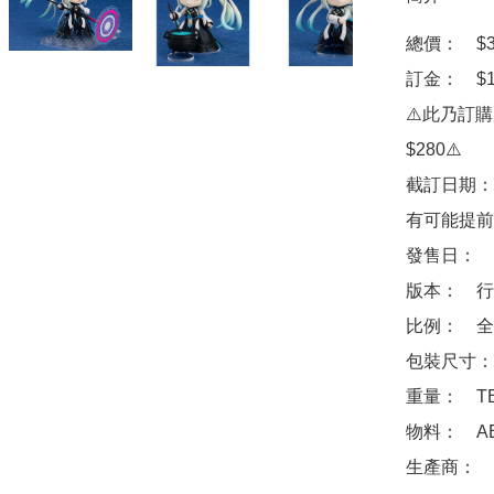
總價：　$38
訂金：　$1
⚠️此乃訂
$280⚠️

截訂日期：
有可能提前
發售日：　2
版本：　行
比例：　全高
包裝尺寸：　
重量：　TB
物料：　ABS 
生產商：　Goo