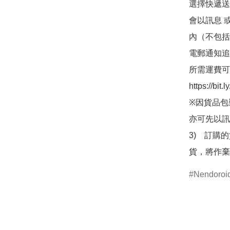
選擇快遞送
會以訊息 
內（不包括
電郵通知追
所需運費可
https://bit
※因貨品包
亦可先以訊
3)　訂購
貨，將作棄
Nendor