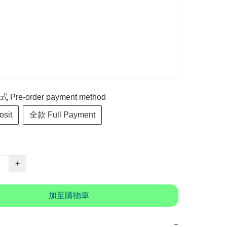
re-order payment method
sit
全款 Full Payment
+
加至購物車
−