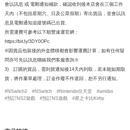
會以訊息 或 電郵通知補款，確認收到後本店會在三個工作
天內（不包括星期六、日及公眾假期）寄出貨品，並會以訊
息及電郵通知追蹤號碼已出貨。

所需運費可參考以下順豐速運官網：

https://bit.ly/3DY0OPc

※因貨品包裝後的外盒體積都會影響運費計算，如有任何疑
問亦可先以訊息聯絡我們客服查詢※

3)　訂購的貨品，需到貨通知後14天內到取，若未能如期取
貨，將作棄單處理，訂金作廢不作退回，恕不另行通知。
NSwitch2
NSwitch
Nintendo任天堂
amiibo
預訂NS2遊戲
預訂NS遊戲
星之卡比Kirby