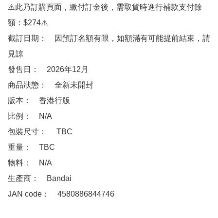
⚠️此乃訂購頁面，繳付訂金後，需取貨時進行補款支付餘
額：$274⚠️

截訂日期：　因預訂名額有限，如額滿有可能提前結束，請
見諒

發售日：　2026年12月

商品狀態：　全新未開封

版本：　香港行版

比例：　N/A

包裝尺寸：　 TBC

重量：　TBC

物料：　N/A

生產商：　Bandai

JAN code：　4580886844746
