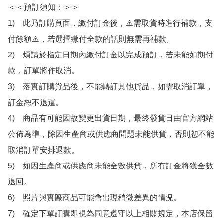
＜＜預訂須知：＞＞

1)　此乃訂購頁面，繳付訂金後，⚠️需取貨時進行補款，支
付餘額⚠️，若選擇繳付全款的話則無需再補款。

2)　煩請於指定日期內繳付訂金以完成預訂，若未能如期付
款，訂單將作取消。

3)　落實訂購貨品後，不能轉訂其他貨品，如需取消訂單，
訂金恕不退還。

4)　商品有可能因故變更出貨日期，最終發貨日由官方網站
公佈為準，除因生產商或供應商問題未能供貨，否則恕不能
取消訂單安排退款。

5)　如因生產商或供應商未能全數供貨，所有訂金將獲全數
退回。

6)　照片與實際商品可能會出現稍微差異的情況。

7)　確定下單訂購即視為同意遵守以上相關規定，本店保留