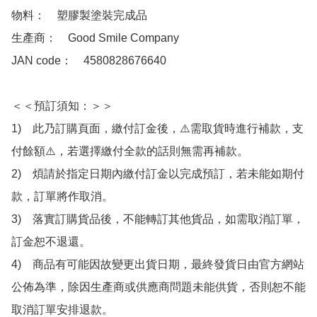
物料：　塑膠製塗裝完成品

生產商：　Good Smile Company

JAN code：　4580828676640

＜＜預訂須知：＞＞

1)　此乃訂購頁面，繳付訂金後，⚠️需取貨時進行補款，支
付餘額⚠️，若選擇繳付全款的話則無需再補款。

2)　煩請於指定日期內繳付訂金以完成預訂，若未能如期付
款，訂單將作取消。

3)　落實訂購貨品後，不能轉訂其他貨品，如需取消訂單，
訂金恕不退還。

4)　商品有可能因故變更出貨日期，最終發貨日由官方網站
公佈為準，除因生產商或供應商問題未能供貨，否則恕不能
取消訂單安排退款。
