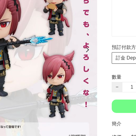
預訂付款方式 P
訂金 Depo
數量
−
簡介