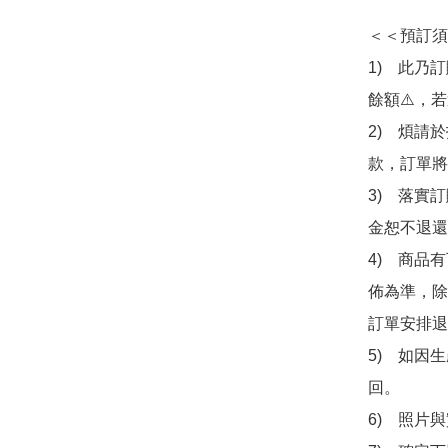
＜＜預訂須
1)　此乃
餘額⚠️，
2)　煩請
款，訂單將
3)　落實
金恕不退還
4)　商品
佈為準，除
訂單安排退
5)　如因
回。

6)　照片