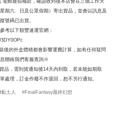
或 電郵通知補款，確認收到後本店會在三個工作天
星期六、日及公眾假期）寄出貨品，並會以訊息及
蹤號碼已出貨。

參考以下順豐速運官網：

.ly/3DY0OPc

裝後的外盒體積都會影響運費計算，如有任何疑問
息聯絡我們客服查詢※

的貨品，需到貨通知後14天內到取，若未能如期取
單處理，訂金作廢不作退回，恕不另行通知。
oid黏土人
FinalFantasy最終幻想