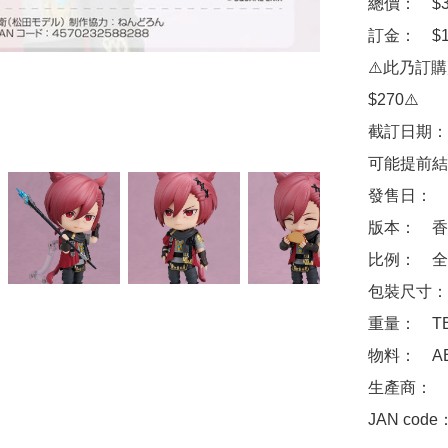
總價：　$37
訂金：　$1
⚠️此乃訂
$270⚠️

截訂日期：
可能提前結
發售日：　2
版本：　香
比例：　全高
包裝尺寸：　
重量：　TB
物料：　ABS 
生產商：　Goo
JAN code