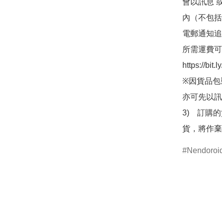
會以訊息 
內（不包括
電郵通知追
所需運費可
https://bit
※因貨品包
亦可先以訊
3)　訂購
貨，將作棄
Nendor