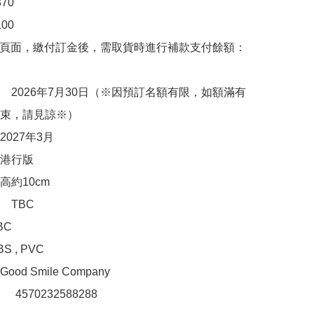
0

00　

購頁面，繳付訂金後，需取貨時進行補款支付餘額：
　2026年7月30日（※因預訂名額有限，如額滿有
束，請見諒※）

027年3月

港行版

約10cm

TBC

C

, PVC 

d Smile Company

：　4570232588288
