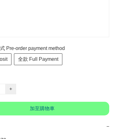
re-order payment method
sit
全款 Full Payment
+
加至購物車
−