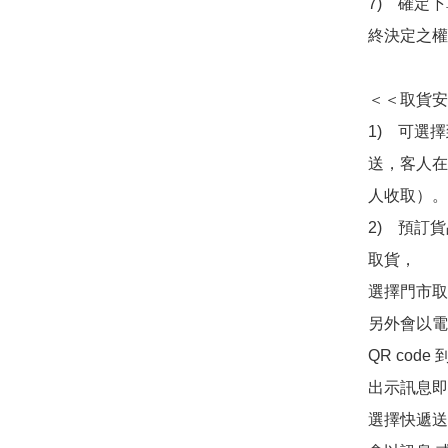
7)　確定
終決定之權
＜＜取貨安
1)　可選
送，客人在
人收取）。

2)　預訂貨
取貨，

選擇門市取
另外會以電
QR co
出示訊息即可
選擇快遞送