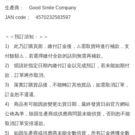
生產商：　Good Smile Company

JAN code：　4570232583597

＜＜預訂須知：＞＞

1)　此乃訂購頁面，繳付訂金後，⚠️需取貨時進行補款，支
付餘額⚠️，若選擇繳付全款的話則無需再補款。

2)　煩請於指定日期內繳付訂金以完成預訂，若未能如期付
款，訂單將作取消。

3)　落實訂購貨品後，不能轉訂其他貨品，如需取消訂單，
訂金恕不退還。

4)　商品有可能因故變更出貨日期，最終發貨日由官方網站
公佈為準，除因生產商或供應商問題未能供貨，否則恕不能
取消訂單安排退款。

5)　如因生產商或供應商未能全數供貨，所有訂金將獲全數