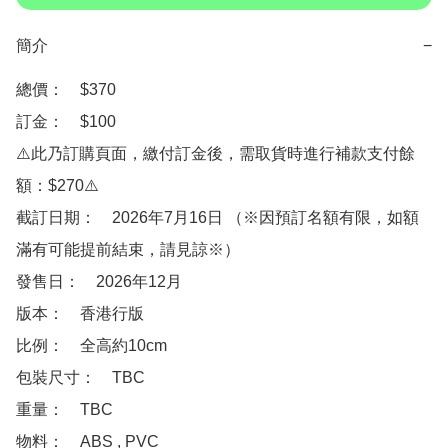
簡介
−
總價：　$370

訂金：　$100　

⚠️此乃訂購頁面，繳付訂金後，需取貨時進行補款支付餘
額：$270⚠️

截訂日期：　2026年7月16日 （※因預訂名額有限，如額
滿有可能提前結束，請見諒※）

發售日：　2026年12月

版本：　香港行版

比例：　全高約10cm

包裝尺寸：　TBC

重量：　TBC

物料：　ABS , PVC
