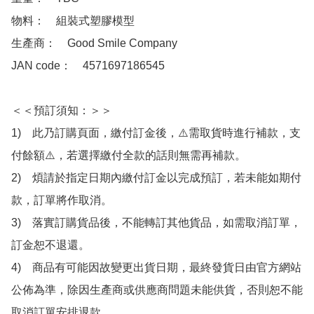
物料：　組裝式塑膠模型

生產商：　Good Smile Company

JAN code：　4571697186545

＜＜預訂須知：＞＞

1)　此乃訂購頁面，繳付訂金後，⚠️需取貨時進行補款，支
付餘額⚠️，若選擇繳付全款的話則無需再補款。

2)　煩請於指定日期內繳付訂金以完成預訂，若未能如期付
款，訂單將作取消。

3)　落實訂購貨品後，不能轉訂其他貨品，如需取消訂單，
訂金恕不退還。

4)　商品有可能因故變更出貨日期，最終發貨日由官方網站
公佈為準，除因生產商或供應商問題未能供貨，否則恕不能
取消訂單安排退款。
