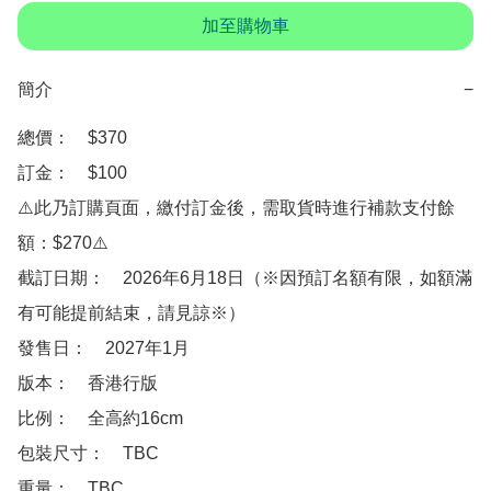
加至購物車
簡介
−
總價：　$370

訂金：　$100　

⚠️此乃訂購頁面，繳付訂金後，需取貨時進行補款支付餘
額：$270⚠️

截訂日期：　2026年6月18日（※因預訂名額有限，如額滿
有可能提前結束，請見諒※）

發售日：　2027年1月

版本：　香港行版

比例：　全高約16cm

包裝尺寸：　TBC

重量：　TBC
