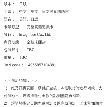
版本：　日版

字幕：　中文、英文、日文等多國語言

語音：　英語、日語

卡帶類型：　完整實體遊戲卡

發行：　Imagineer Co., Ltd.

商品狀態：　全新未開封

包裝尺寸：　TBC

重量：　TBC

JAN code：　4965857104881

＜＜預訂須知：＞＞

1)　此乃訂購頁面，繳付訂金後，⚠️需取貨時進行補款，支
付餘額⚠️，若選擇繳付全款的話則無需再補款。

2)　煩請於指定日期內繳付訂金以完成預訂，若未能如期付