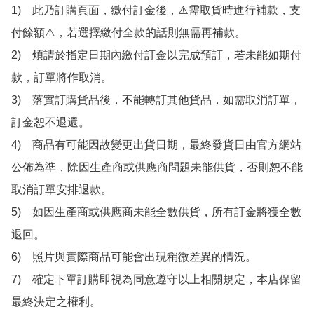
1)　此乃訂購頁面，繳付訂金後，⚠️需取貨時進行補款，支
付餘額⚠️，若選擇繳付全款的話則無需再補款。

2)　煩請於指定日期內繳付訂金以完成預訂，若未能如期付
款，訂單將作取消。

3)　落實訂購貨品後，不能轉訂其他貨品，如需取消訂單，
訂金恕不退還。

4)　商品有可能因故變更出貨日期，最終發貨日由官方網站
公佈為準，除因生產商或供應商問題未能供貨，否則恕不能
取消訂單安排退款。

5)　如因生產商或供應商未能全數供貨，所有訂金將獲全數
退回。

6)　照片與實際商品可能會出現稍微差異的情況。

7)　確定下單訂購即視為同意遵守以上相關規定，本店保留
最終決定之權利。
