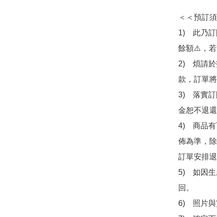
＜＜預訂須
1)　此乃
餘額⚠️，
2)　煩請
款，訂單將
3)　落實
金恕不退還
4)　商品
佈為準，除
訂單安排退
5)　如因
回。

6)　照片