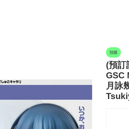
預購
(預訂訂
GSC 
月詠幾
Tsuk