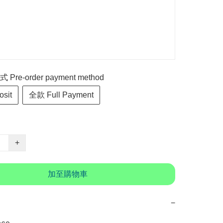
re-order payment method
sit
全款 Full Payment
+
加至購物車
−