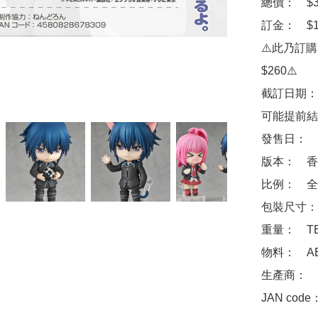
總價：　$36
訂金：　$10
⚠️此乃訂
$260⚠️

截訂日期：
可能提前結
發售日：　2
版本：　香
比例：　全高
包裝尺寸：　
重量：　TB
物料：　ABS 
生產商：　Goo
JAN code