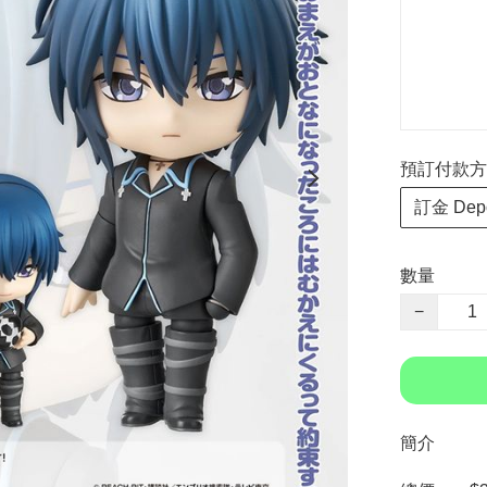
預訂付款方式 P
訂金 Depo
數量
−
簡介