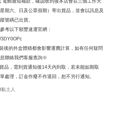
或 電郵通知補款，確認收到後本店會在三個工作天
星期六、日及公眾假期）寄出貨品，並會以訊息及
蹤號碼已出貨。

參考以下順豐速運官網：

.ly/3DY0OPc

裝後的外盒體積都會影響運費計算，如有任何疑問
息聯絡我們客服查詢※

的貨品，需到貨通知後14天內到取，若未能如期取
單處理，訂金作廢不作退回，恕不另行通知。
oid黏土人