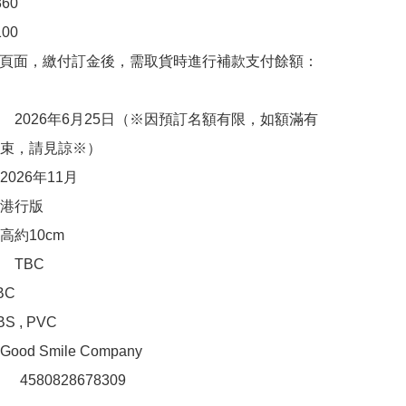
0

0

購頁面，繳付訂金後，需取貨時進行補款支付餘額：
　2026年6月25日（※因預訂名額有限，如額滿有
束，請見諒※）

026年11月

港行版

約10cm

TBC

C

, PVC 

d Smile Company

：　4580828678309
