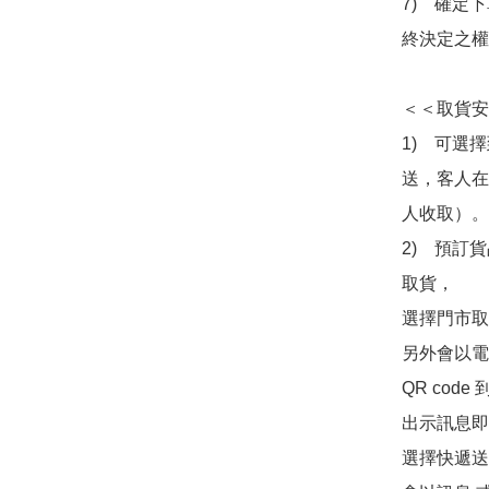
7)　確定
終決定之權
＜＜取貨安
1)　可選
送，客人在
人收取）。

2)　預訂貨
取貨，

選擇門市取
另外會以電
QR co
出示訊息即可
選擇快遞送