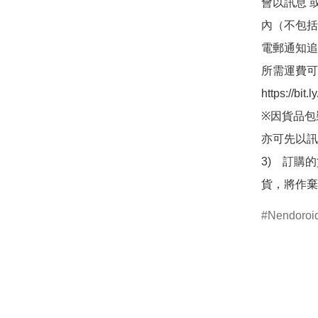
會以訊息 
內（不包括
電郵通知追
所需運費可
https://bit
※因貨品包
亦可先以訊
3)　訂購
貨，將作棄
Nendor