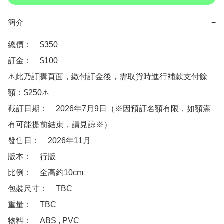
簡介
−
總價：　$350

訂金：　$100　

⚠️此乃訂購頁面，繳付訂金後，需取貨時進行補款支付餘
額：$250⚠️

截訂日期：　2026年7月9日（※因預訂名額有限，如額滿
有可能提前結束，請見諒※）

發售日：　2026年11月

版本：　行版

比例：　全高約10cm

包裝尺寸：　TBC

重量：　TBC

物料：　ABS , PVC 
