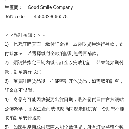
生產商：　Good Smile Company

JAN code：　4580828666078

＜＜預訂須知：＞＞

1)　此乃訂購頁面，繳付訂金後，⚠️需取貨時進行補款，支
付餘額⚠️，若選擇繳付全款的話則無需再補款。

2)　煩請於指定日期內繳付訂金以完成預訂，若未能如期付
款，訂單將作取消。

3)　落實訂購貨品後，不能轉訂其他貨品，如需取消訂單，
訂金恕不退還。

4)　商品有可能因故變更出貨日期，最終發貨日由官方網站
公佈為準，除因生產商或供應商問題未能供貨，否則恕不能
取消訂單安排退款。

5)　如因生產商或供應商未能全數供貨，所有訂金將獲全數