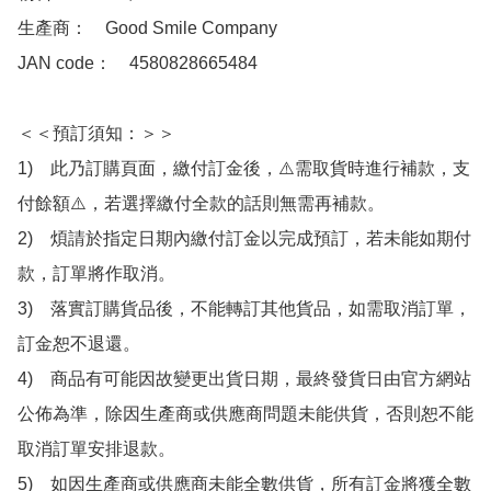
生產商：　Good Smile Company

JAN code：　4580828665484

＜＜預訂須知：＞＞

1)　此乃訂購頁面，繳付訂金後，⚠️需取貨時進行補款，支
付餘額⚠️，若選擇繳付全款的話則無需再補款。

2)　煩請於指定日期內繳付訂金以完成預訂，若未能如期付
款，訂單將作取消。

3)　落實訂購貨品後，不能轉訂其他貨品，如需取消訂單，
訂金恕不退還。

4)　商品有可能因故變更出貨日期，最終發貨日由官方網站
公佈為準，除因生產商或供應商問題未能供貨，否則恕不能
取消訂單安排退款。

5)　如因生產商或供應商未能全數供貨，所有訂金將獲全數