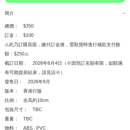
簡介
−
總價：　$350

訂金：　$100　

⚠️此乃訂購頁面，繳付訂金後，需取貨時進行補款支付餘
額：$250⚠️

截訂日期：　2026年6月4日（※因預訂名額有限，如額滿
有可能提前結束，請見諒※）

發售日：　2026年9月

版本：　香港行版

比例：　全高約10cm

包裝尺寸：　TBC

重量：　TBC

物料：　ABS , PVC 
