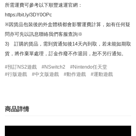
所需運費可參考以下順豐速運官網：

https://bit.ly/3DY0OPc

※因貨品包裝後的外盒體積都會影響運費計算，如有任何疑
問亦可先以訊息聯絡我們客服查詢※

3)　訂購的貨品，需到貨通知後14天內到取，若未能如期取
貨，將作棄單處理，訂金作廢不作退回，恕不另行通知。
預訂NS2遊戲
NSwitch2
Nintendo任天堂
行版遊戲
中文版遊戲
動作遊戲
運動遊戲
商品詳情