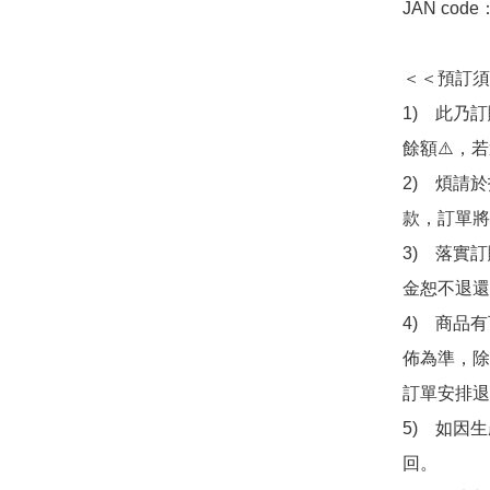
JAN code
＜＜預訂須
1)　此乃
餘額⚠️，
2)　煩請
款，訂單將
3)　落實
金恕不退還
4)　商品
佈為準，除
訂單安排退
5)　如因
回。
