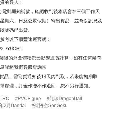
貨的客人：

或 電郵通知補款，確認收到後本店會在三個工作天
星期六、日及公眾假期）寄出貨品，並會以訊息及
蹤號碼已出貨。

參考以下順豐速運官網：

.ly/3DY0OPc

裝後的外盒體積都會影響運費計算，如有任何疑問
息聯絡我們客服查詢※

的貨品，需到貨通知後14天內到取，若未能如期取
單處理，訂金作廢不作退回，恕不另行通知。
ZERO
PVCFigure
龍珠DragonBall
年2月Bandai
孫悟空SonGoku