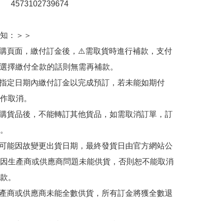
：　4573102739674 

知：＞＞

訂購頁面，繳付訂金後，⚠️需取貨時進行補款，支付
若選擇繳付全款的話則無需再補款。

於指定日期內繳付訂金以完成預訂，若未能如期付
作取消。

訂購貨品後，不能轉訂其他貨品，如需取消訂單，訂
。

有可能因故變更出貨日期，最終發貨日由官方網站公
因生產商或供應商問題未能供貨，否則恕不能取消
款。

生產商或供應商未能全數供貨，所有訂金將獲全數退