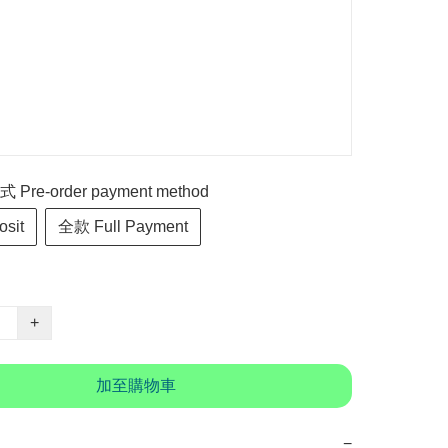
re-order payment method
sit
全款 Full Payment
+
加至購物車
−