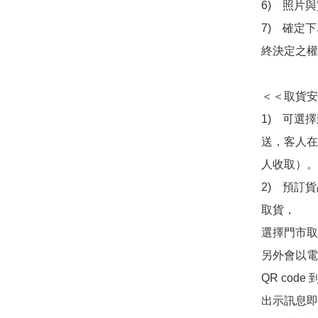
6)　照片
7)　確定
終決定之權
＜＜取貨安
1)　可選
送，客人在
人收取）。

2)　預訂貨
取貨，

選擇門市取
另外會以電
QR co
出示訊息即可