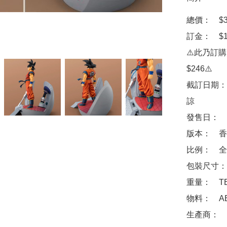
總價：　$34
訂金：　$10
⚠️此乃訂
$246⚠️

截訂日期：
諒

發售日：　2
版本：　香
比例：　全高
包裝尺寸：　
重量：　TB
物料：　ABS
生產商：　Ba