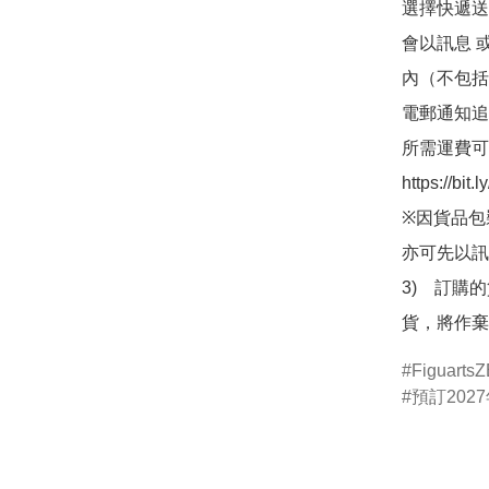
選擇快遞送
會以訊息 
內（不包括
電郵通知追
所需運費可
https://bit
※因貨品包
亦可先以訊
3)　訂購
貨，將作棄
Figuarts
預訂2027