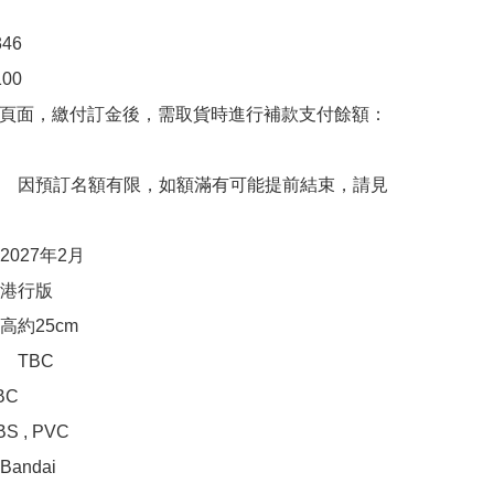
6

0

購頁面，繳付訂金後，需取貨時進行補款支付餘額：
　因預訂名額有限，如額滿有可能提前結束，請見
027年2月

港行版

約25cm

TBC

C

 , PVC

ndai
