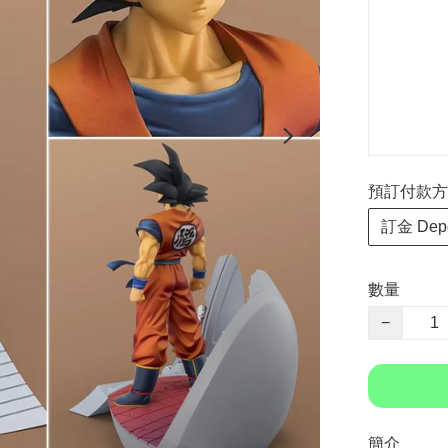
預訂付款方式 P
訂金 Depo
數量
−
簡介