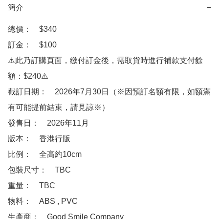
簡介
−
總價：　$340

訂金：　$100　

⚠️此乃訂購頁面，繳付訂金後，需取貨時進行補款支付餘
額：$240⚠️

截訂日期：　2026年7月30日（※因預訂名額有限，如額滿
有可能提前結束，請見諒※）

發售日：　2026年11月

版本：　香港行版

比例：　全高約10cm

包裝尺寸：　TBC

重量：　TBC

物料：　ABS , PVC 

生產商：　Good Smile Company
