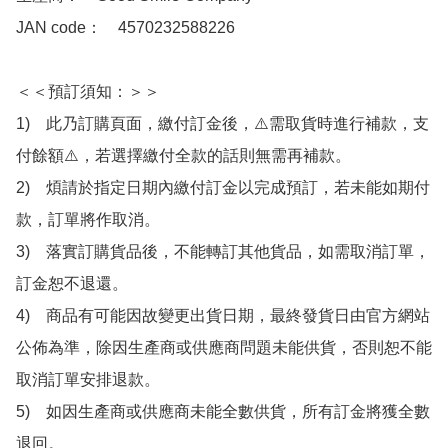
JAN code：　4570232588226

＜＜預訂須知：＞＞

1)　此乃訂購頁面，繳付訂金後，⚠️需取貨時進行補款，支
付餘額⚠️，若選擇繳付全款的話則無需再補款。

2)　煩請於指定日期內繳付訂金以完成預訂，若未能如期付
款，訂單將作取消。

3)　落實訂購貨品後，不能轉訂其他貨品，如需取消訂單，
訂金恕不退還。

4)　商品有可能因故變更出貨日期，最終發貨日由官方網站
公佈為準，除因生產商或供應商問題未能供貨，否則恕不能
取消訂單安排退款。

5)　如因生產商或供應商未能全數供貨，所有訂金將獲全數
退回。
