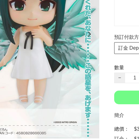
預訂付款方式 P
訂金 Depo
數量
−
簡介
總價：　$33
訂金：　$1