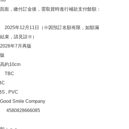
購頁面，繳付訂金後，需取貨時進行補款支付餘額：
　2025年12月11日（※因預訂名額有限，如額滿
結束，請見諒※）

026年7月再版

版

約10cm

TBC

C

, PVC 

d Smile Company

：　4580828666085

知：＞＞
