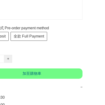
re-order payment method
sit
全款 Full Payment
+
加至購物車
−
0

00　
