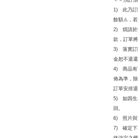
1)　此乃
餘額⚠️，
2)　煩請
款，訂單將
3)　落實
金恕不退還
4)　商品
佈為準，除
訂單安排退
5)　如因
回。

6)　照片
7)　確定
終決定之權