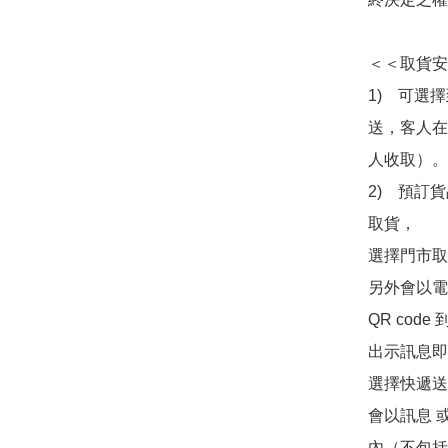
＜＜取貨安
1)　可選
送，客人在
人收取）。

2)　預訂貨
取貨，

選擇門市取
另外會以電
QR co
出示訊息即可
選擇快遞送
會以訊息 
內（不包括