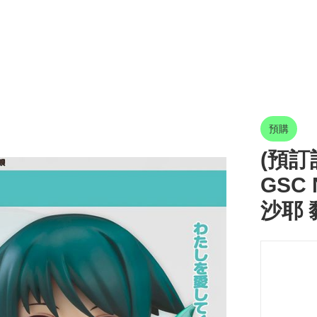
預購
(預訂訂
GSC 
沙耶 黏