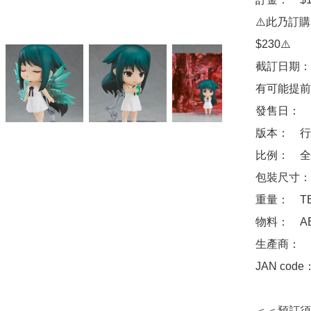
⚠️此乃訂
$230⚠️

截訂日期：
有可能提前
發售日：　2
版本：　行
比例：　全高
包裝尺寸：　
重量：　TB
物料：　ABS 
生產商：　Goo
JAN code
＜＜預訂須