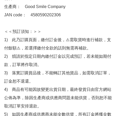
生產商：　Good Smile Company

JAN code：　4580590202306

＜＜預訂須知：＞＞

1)　此乃訂購頁面，繳付訂金後，⚠️需取貨時進行補款，支
付餘額⚠️，若選擇繳付全款的話則無需再補款。

2)　煩請於指定日期內繳付訂金以完成預訂，若未能如期付
款，訂單將作取消。

3)　落實訂購貨品後，不能轉訂其他貨品，如需取消訂單，
訂金恕不退還。

4)　商品有可能因故變更出貨日期，最終發貨日由官方網站
公佈為準，除因生產商或供應商問題未能供貨，否則恕不能
取消訂單安排退款。

5)　如因生產商或供應商未能全數供貨，所有訂金將獲全數