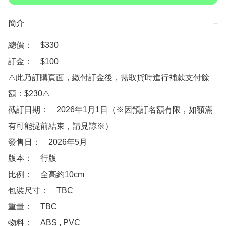
簡介
−
總價：　$330

訂金：　$100　

⚠️此乃訂購頁面，繳付訂金後，需取貨時進行補款支付餘
額：$230⚠️

截訂日期：　2026年1月1日（※因預訂名額有限，如額滿
有可能提前結束，請見諒※）

發售日：　2026年5月

版本：　行版

比例：　全高約10cm

包裝尺寸：　TBC

重量：　TBC

物料：　ABS , PVC 
