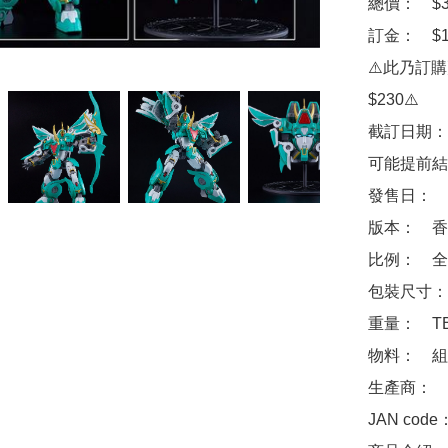
總價：　$33
訂金：　$10
⚠️此乃訂
$230⚠️

截訂日期：
可能提前結
發售日：　2
版本：　香
比例：　全高
包裝尺寸：　
重量：　TB
物料：　組
生產商：　Goo
JAN code