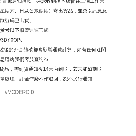
或 電郵通知補款，確認收到後本店會在三個工作天
星期六、日及公眾假期）寄出貨品，並會以訊息及
蹤號碼已出貨。

參考以下順豐速運官網：

.ly/3DY0OPc

裝後的外盒體積都會影響運費計算，如有任何疑問
息聯絡我們客服查詢※

的貨品，需到貨通知後14天內到取，若未能如期取
單處理，訂金作廢不作退回，恕不另行通知。
MODEROID