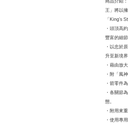
商品介紹：
王」將以擁
「King's 
・頭頂高約
豐富的細節
・以忠於原
升至新境界
・藉由放大
・附「風神的
・箭零件為
・各關節為
態。

・附用來重
・使用專用