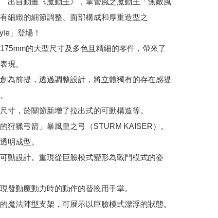
　出自動畫《魔動王》，掌管風之魔動王「無敵風
有細緻的細節調整、面部構成和厚重造型之
Style」登場！

175mm的大型尺寸及多色且精細的零件，帶來了
表現。

創為前提，透過調整設計，將立體獨有的存在感提
。

尺寸，於關節新增了拉出式的可動構造等。

狩獵弓箭」暴風皇之弓（STURM KAISER）。

透明成型。

可動設計。重現從巨臉模式變形為戰鬥模式的姿
現發動魔動力時的動作的替換用手掌。

的魔法陣型支架，可展示以巨臉模式漂浮的狀態。
