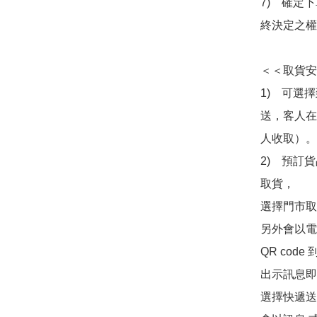
7)　確定
終決定之權
＜＜取貨安
1)　可選
送，客人在
人收取）。

2)　預訂貨
取貨，

選擇門市取
另外會以電
QR co
出示訊息即可
選擇快遞送