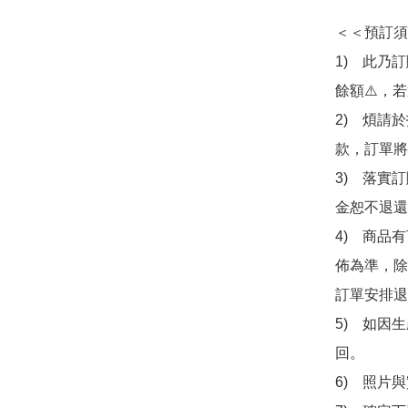
＜＜預訂須
1)　此乃
餘額⚠️，
2)　煩請
款，訂單將
3)　落實
金恕不退還
4)　商品
佈為準，除
訂單安排退
5)　如因
回。

6)　照片