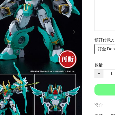
預訂付款方式 P
訂金 Depo
數量
−
簡介