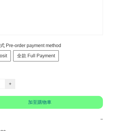
re-order payment method
sit
全款 Full Payment
+
加至購物車
−