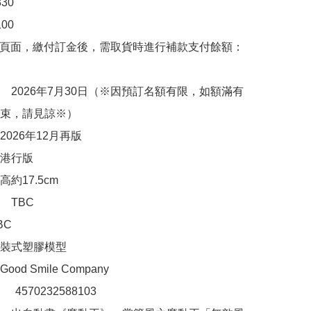
0

0

購頁面，繳付訂金後，需取貨時進行補款支付餘額：
　2026年7月30日（※因預訂名額有限，如額滿有
束，請見諒※）

026年12月再版

港行版

約17.5cm

TBC

C

裝式塑膠模型

d Smile Company

：　4570232588103
