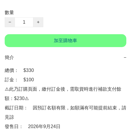
數量
−
+
加至購物車
簡介
−
總價：　$330

訂金：　$100

⚠️此乃訂購頁面，繳付訂金後，需取貨時進行補款支付餘
額：$230⚠️

截訂日期：　因預訂名額有限，如額滿有可能提前結束，請
見諒

發售日：　2026年9月24日
