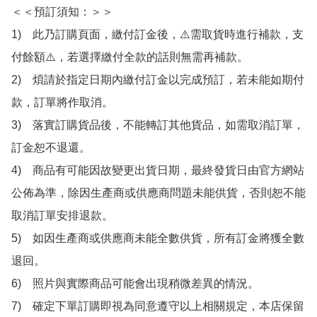
＜＜預訂須知：＞＞

1)　此乃訂購頁面，繳付訂金後，⚠️需取貨時進行補款，支
付餘額⚠️，若選擇繳付全款的話則無需再補款。

2)　煩請於指定日期內繳付訂金以完成預訂，若未能如期付
款，訂單將作取消。

3)　落實訂購貨品後，不能轉訂其他貨品，如需取消訂單，
訂金恕不退還。

4)　商品有可能因故變更出貨日期，最終發貨日由官方網站
公佈為準，除因生產商或供應商問題未能供貨，否則恕不能
取消訂單安排退款。

5)　如因生產商或供應商未能全數供貨，所有訂金將獲全數
退回。

6)　照片與實際商品可能會出現稍微差異的情況。

7)　確定下單訂購即視為同意遵守以上相關規定，本店保留