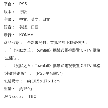
平台：　PS5

版本：　行版

字幕：　中文、英文、日文

語音：　英語、日語

發行：　KONAMI

商品狀態：　全新未開封。首批特典下載碼包括：

．「《沉默之丘：Townfall》攜帶式電視裝置 CRTV 風格 
“生鏽”」。

．「《沉默之丘：Townfall》攜帶式電視裝置 CRTV 風格 
“沙灘特別版”」。（PS5 平台限定）

包裝尺寸：　約 10.5 x 17 x 1 cm

重量：　約150g

JAN code：　TBC
