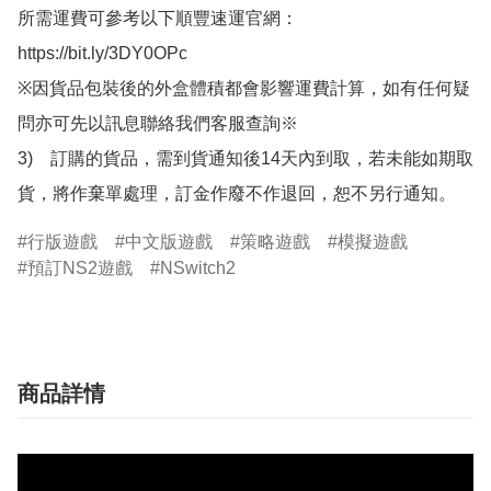
所需運費可參考以下順豐速運官網：

https://bit.ly/3DY0OPc

※因貨品包裝後的外盒體積都會影響運費計算，如有任何疑
問亦可先以訊息聯絡我們客服查詢※

3)　訂購的貨品，需到貨通知後14天內到取，若未能如期取
貨，將作棄單處理，訂金作廢不作退回，恕不另行通知。
行版遊戲
中文版遊戲
策略遊戲
模擬遊戲
預訂NS2遊戲
NSwitch2
商品詳情