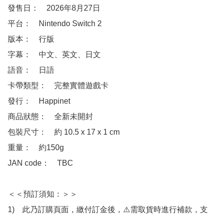
發售日：　2026年8月27日

平台：　Nintendo Switch 2

版本：　行版

字幕：　中文、英文、日文

語音：　日語

卡帶類型：　完整實體遊戲卡

發行：　Happinet

商品狀態：　全新未開封

包裝尺寸：　約 10.5 x 17 x 1 cm

重量：　約150g

JAN code：　TBC

＜＜預訂須知：＞＞

1)　此乃訂購頁面，繳付訂金後，⚠️需取貨時進行補款，支