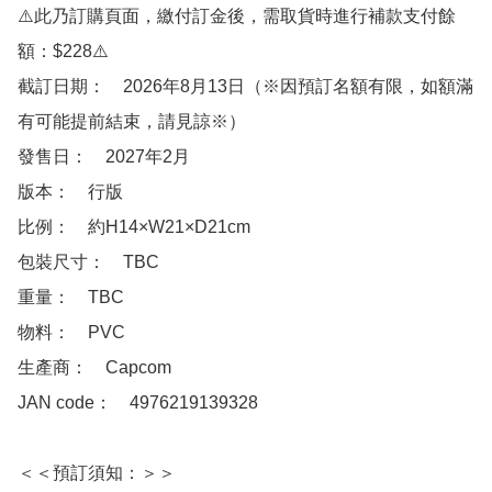
⚠️此乃訂購頁面，繳付訂金後，需取貨時進行補款支付餘
額：$228⚠️

截訂日期：　2026年8月13日（※因預訂名額有限，如額滿
有可能提前結束，請見諒※）

發售日：　2027年2月

版本：　行版

比例：　約H14×W21×D21cm

包裝尺寸：　TBC

重量：　TBC

物料：　PVC 

生產商：　Capcom 

JAN code：　4976219139328

＜＜預訂須知：＞＞
