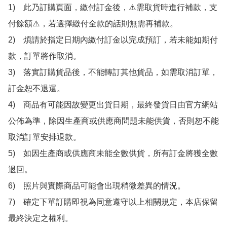
1)　此乃訂購頁面，繳付訂金後，⚠️需取貨時進行補款，支
付餘額⚠️，若選擇繳付全款的話則無需再補款。

2)　煩請於指定日期內繳付訂金以完成預訂，若未能如期付
款，訂單將作取消。

3)　落實訂購貨品後，不能轉訂其他貨品，如需取消訂單，
訂金恕不退還。

4)　商品有可能因故變更出貨日期，最終發貨日由官方網站
公佈為準，除因生產商或供應商問題未能供貨，否則恕不能
取消訂單安排退款。

5)　如因生產商或供應商未能全數供貨，所有訂金將獲全數
退回。

6)　照片與實際商品可能會出現稍微差異的情況。

7)　確定下單訂購即視為同意遵守以上相關規定，本店保留
最終決定之權利。
