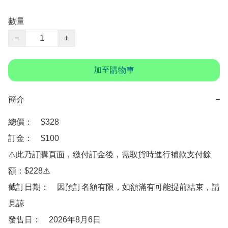
數量
−
+
加至購物車
簡介
−
總價：　$328

訂金：　$100

⚠️此乃訂購頁面，繳付訂金後，需取貨時進行補款支付餘
額：$228⚠️

截訂日期：　因預訂名額有限，如額滿有可能提前結束，請
見諒

發售日：　2026年8月6日
