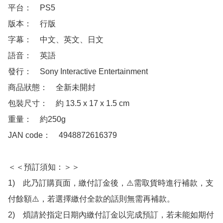
平台：　PS5

版本：　行版

字幕：　中文、英文、日文

語音：　英語

發行：　Sony Interactive Entertainment

商品狀態：　全新未開封

包裝尺寸：　約 13.5 x 17 x 1.5 cm

重量：　約250g

JAN code：　4948872616379

＜＜預訂須知：＞＞

1)　此乃訂購頁面，繳付訂金後，⚠️需取貨時進行補款，支
付餘額⚠️，若選擇繳付全款的話則無需再補款。

2)　煩請於指定日期內繳付訂金以完成預訂，若未能如期付