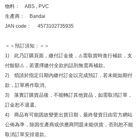
物料：　ABS , PVC

生產商：　Bandai

JAN code：　 4573102735935

＜＜預訂須知：＞＞

1)　此乃訂購頁面，繳付訂金後，⚠️需取貨時進行補款，支
付餘額⚠️，若選擇繳付全款的話則無需再補款。

2)　煩請於指定日期內繳付訂金以完成預訂，若未能如期付
款，訂單將作取消。

3)　落實訂購貨品後，不能轉訂其他貨品，如需取消訂單，
訂金恕不退還。

4)　商品有可能因故變更出貨日期，最終發貨日由官方網站
公佈為準，除因生產商或供應商問題未能供貨，否則恕不能
取消訂單安排退款。
