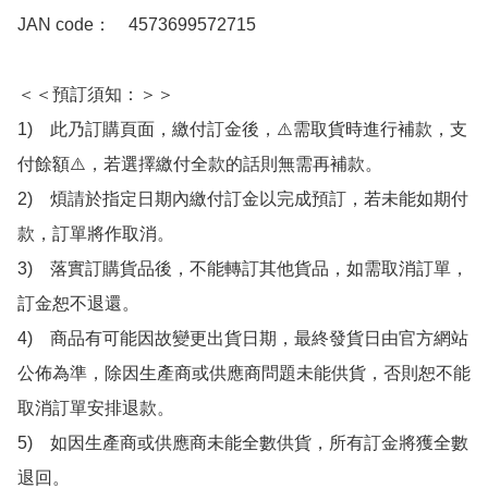
JAN code：　4573699572715

＜＜預訂須知：＞＞

1)　此乃訂購頁面，繳付訂金後，⚠️需取貨時進行補款，支
付餘額⚠️，若選擇繳付全款的話則無需再補款。

2)　煩請於指定日期內繳付訂金以完成預訂，若未能如期付
款，訂單將作取消。

3)　落實訂購貨品後，不能轉訂其他貨品，如需取消訂單，
訂金恕不退還。

4)　商品有可能因故變更出貨日期，最終發貨日由官方網站
公佈為準，除因生產商或供應商問題未能供貨，否則恕不能
取消訂單安排退款。

5)　如因生產商或供應商未能全數供貨，所有訂金將獲全數
退回。
